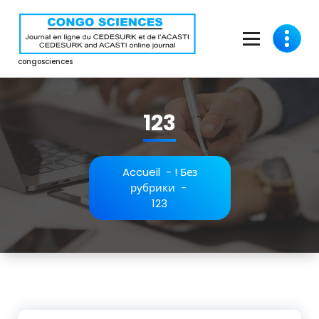
Aller
au
contenu
congosciences
123
Accueil
-
! Без
рубрики
-
123