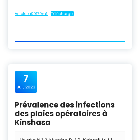
Article: a00170m1
Télécharger
7
Juil, 2023
Prévalence des infections
des plaies opératoires à
Kinshasa
Nsiata N.1,2‚ Mumba D. 1,3, Kabedi M.J.1‚