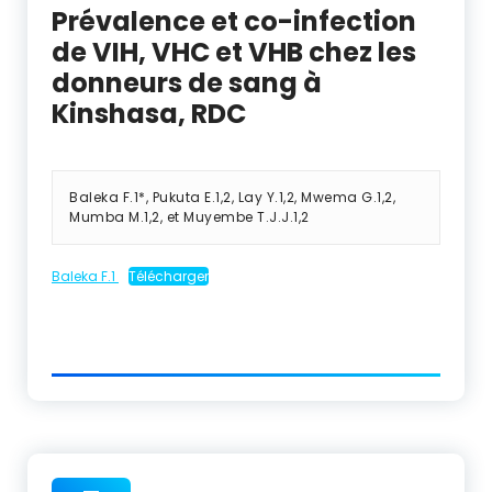
Prévalence et co-infection
de VIH, VHC et VHB chez les
donneurs de sang à
Kinshasa, RDC
Baleka F.
1
*, Pukuta E.
1,2
, Lay Y.
1,2
, Mwema G.
1,2
,
Mumba M.
1,2
, et Muyembe T.J.J.
1,2
Baleka F.1
Télécharger