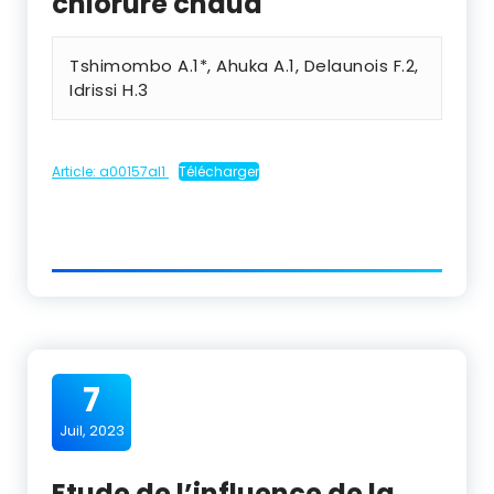
chlorure chaud
Tshimombo A.1*, Ahuka A.1, Delaunois F.2,
Idrissi H.3
Article: a00157al1
Télécharger
7
Juil, 2023
Etude de l’influence de la