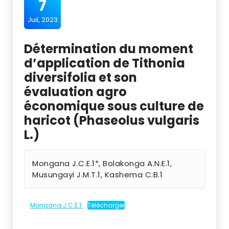
7
Juil, 2023
Détermination du moment
d’application de Tithonia
diversifolia et son
évaluation agro
économique sous culture de
haricot (Phaseolus vulgaris
L.)
Mongana J.C.E.
1
*, Bolakonga A.N.E.
1
,
Musungayi J.M.T.
1
, Kashema C.B.
1
Mongana J.C.E.1
Télécharger