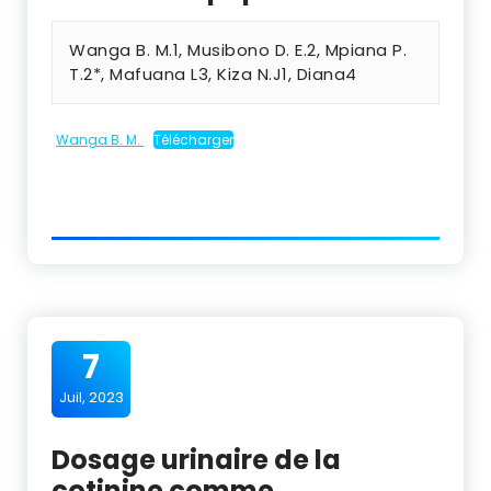
Wanga B. M.
1
, Musibono D. E.
2
, Mpiana P.
T.
2
*, Mafuana L
3
, Kiza N.J
1
, Diana
4
Wanga B. M.
Télécharger
7
Juil, 2023
Dosage urinaire de la
cotinine comme