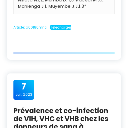
Manienga J.1, Muyembe J.J.1,3*
Article: a00180mnc
Télécharger
7
Juil, 2023
Prévalence et co-infection
de VIH, VHC et VHB chez les
donneurs de sang à