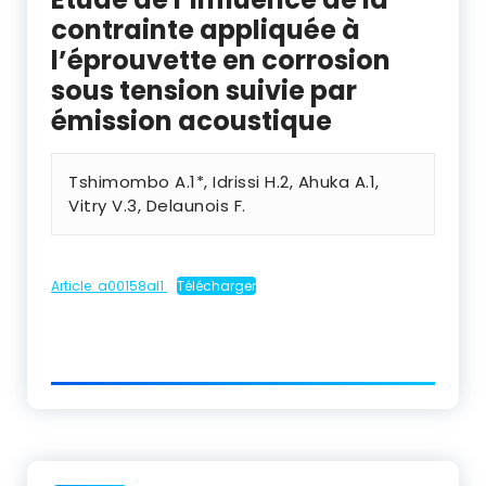
contrainte appliquée à
l’éprouvette en corrosion
sous tension suivie par
émission acoustique
Tshimombo A.1*, Idrissi H.2, Ahuka A.1,
Vitry V.3, Delaunois F.
Article: a00158al1
Télécharger