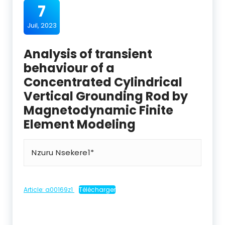
7
Juil, 2023
Analysis of transient
behaviour of a
Concentrated Cylindrical
Vertical Grounding Rod by
Magnetodynamic Finite
Element Modeling
Nzuru Nsekere1*
Article: a00169z1
Télécharger