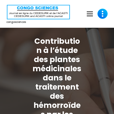
Aller
au
contenu
congosciences
Contributio
n à l’étude
des plantes
médicinales
dans le
traitement
des
hémorroïde