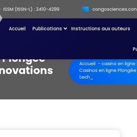
ISSM (ISSN-L) : 2410-4299
congosciences.co
Accueil
Publications
Instructions aux auteurs
P
e Plongée
Accueil
-
casino en ligne
nnovations
Casinos en ligne Plongée 
tech_