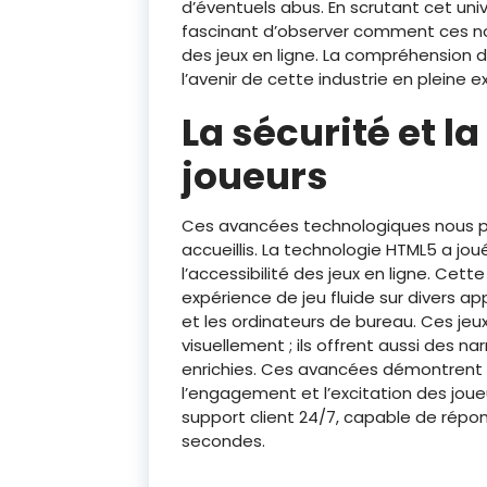
d’éventuels abus. En scrutant cet un
fascinant d’observer comment ces no
des jeux en ligne. La compréhension 
l’avenir de cette industrie en pleine e
La sécurité et l
joueurs
Ces avancées technologiques nous pe
accueillis. La technologie HTML5 a jou
l’accessibilité des jeux en ligne. Cet
expérience de jeu fluide sur divers ap
et les ordinateurs de bureau. Ces je
visuellement ; ils offrent aussi des n
enrichies. Ces avancées démontrent
l’engagement et l’excitation des joueu
support client 24/7, capable de répo
secondes.