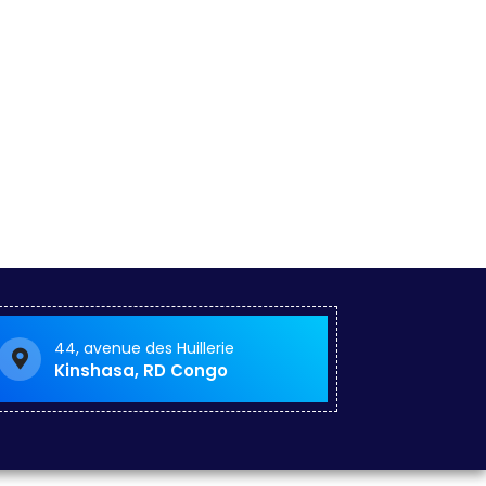
44, avenue des Huillerie
Kinshasa, RD Congo