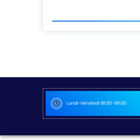
Lundi-Vendredi 8h30-16h30