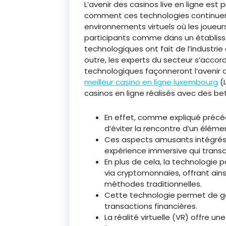
L’avenir des casinos live en ligne est 
comment ces technologies continuero
environnements virtuels où les joueur
participants comme dans un établi
technologiques ont fait de l’industrie d
outre, les experts du secteur s’accor
technologiques façonneront l’avenir des
meilleur casino en ligne luxembourg
(I
casinos en ligne réalisés avec des be
En effet, comme expliqué précé
d’éviter la rencontre d’un élémen
Ces aspects amusants intégrés
expérience immersive qui transc
En plus de cela, la technologie 
via cryptomonnaies, offrant ains
méthodes traditionnelles.
Cette technologie permet de gar
transactions financières.
La réalité virtuelle (VR) offre u