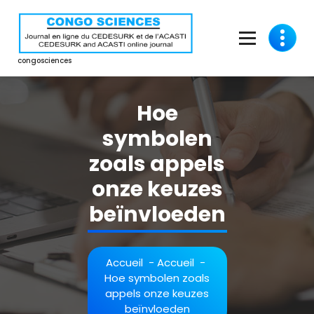
Aller
au
contenu
congosciences
Hoe
symbolen
zoals appels
onze keuzes
beïnvloeden
Accueil
-
Accueil
-
Hoe symbolen zoals
appels onze keuzes
beïnvloeden