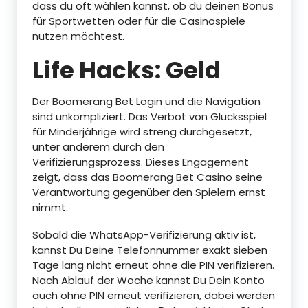
dass du oft wählen kannst, ob du deinen Bonus
für Sportwetten oder für die Casinospiele
nutzen möchtest.
Life Hacks: Geld
Der Boomerang Bet Login und die Navigation
sind unkompliziert. Das Verbot von Glücksspiel
für Minderjährige wird streng durchgesetzt,
unter anderem durch den
Verifizierungsprozess. Dieses Engagement
zeigt, dass das Boomerang Bet Casino seine
Verantwortung gegenüber den Spielern ernst
nimmt.
Sobald die WhatsApp-Verifizierung aktiv ist,
kannst Du Deine Telefonnummer exakt sieben
Tage lang nicht erneut ohne die PIN verifizieren.
Nach Ablauf der Woche kannst Du Dein Konto
auch ohne PIN erneut verifizieren, dabei werden