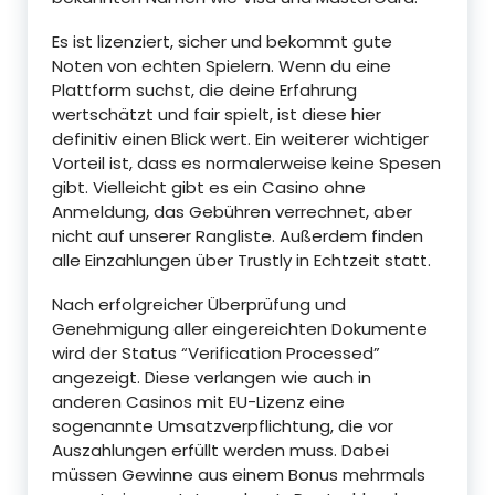
Es ist lizenziert, sicher und bekommt gute
Noten von echten Spielern. Wenn du eine
Plattform suchst, die deine Erfahrung
wertschätzt und fair spielt, ist diese hier
definitiv einen Blick wert. Ein weiterer wichtiger
Vorteil ist, dass es normalerweise keine Spesen
gibt. Vielleicht gibt es ein Casino ohne
Anmeldung, das Gebühren verrechnet, aber
nicht auf unserer Rangliste. Außerdem finden
alle Einzahlungen über Trustly in Echtzeit statt.
Nach erfolgreicher Überprüfung und
Genehmigung aller eingereichten Dokumente
wird der Status “Verification Processed”
angezeigt. Diese verlangen wie auch in
anderen Casinos mit EU-Lizenz eine
sogenannte Umsatzverpflichtung, die vor
Auszahlungen erfüllt werden muss. Dabei
müssen Gewinne aus einem Bonus mehrmals