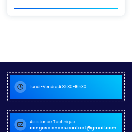
Lundi-Vendredi 8h30-16h30
Assistance Technique
congosciences.contact@gmail.com