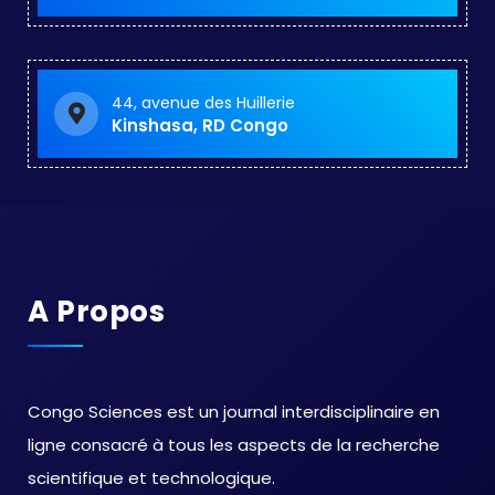
44, avenue des Huillerie
Kinshasa, RD Congo
A Propos
Congo Sciences est un journal interdisciplinaire en
ligne consacré à tous les aspects de la recherche
scientifique et technologique.