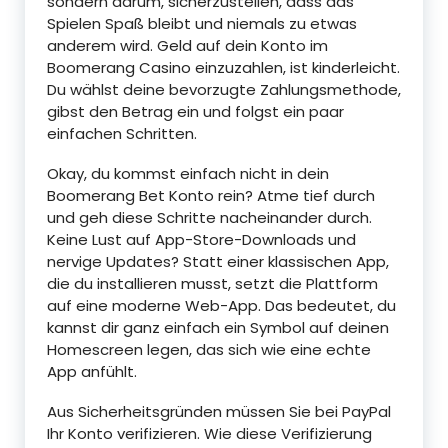
sondern darum, sicherzustellen, dass das
Spielen Spaß bleibt und niemals zu etwas
anderem wird. Geld auf dein Konto im
Boomerang Casino einzuzahlen, ist kinderleicht.
Du wählst deine bevorzugte Zahlungsmethode,
gibst den Betrag ein und folgst ein paar
einfachen Schritten.
Okay, du kommst einfach nicht in dein
Boomerang Bet Konto rein? Atme tief durch
und geh diese Schritte nacheinander durch.
Keine Lust auf App-Store-Downloads und
nervige Updates? Statt einer klassischen App,
die du installieren musst, setzt die Plattform
auf eine moderne Web-App. Das bedeutet, du
kannst dir ganz einfach ein Symbol auf deinen
Homescreen legen, das sich wie eine echte
App anfühlt.
Aus Sicherheitsgründen müssen Sie bei PayPal
Ihr Konto verifizieren. Wie diese Verifizierung