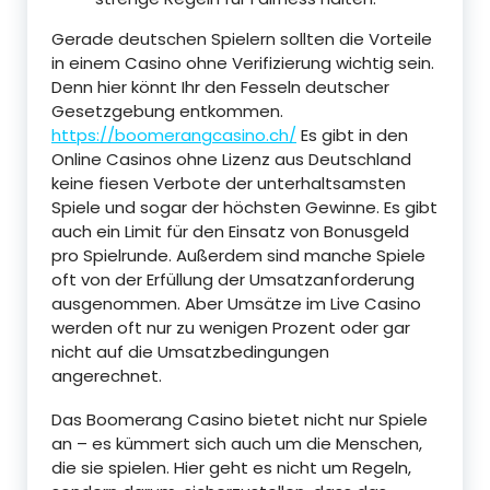
Gerade deutschen Spielern sollten die Vorteile
in einem Casino ohne Verifizierung wichtig sein.
Denn hier könnt Ihr den Fesseln deutscher
Gesetzgebung entkommen.
https://boomerangcasino.ch/
Es gibt in den
Online Casinos ohne Lizenz aus Deutschland
keine fiesen Verbote der unterhaltsamsten
Spiele und sogar der höchsten Gewinne. Es gibt
auch ein Limit für den Einsatz von Bonusgeld
pro Spielrunde. Außerdem sind manche Spiele
oft von der Erfüllung der Umsatzanforderung
ausgenommen. Aber Umsätze im Live Casino
werden oft nur zu wenigen Prozent oder gar
nicht auf die Umsatzbedingungen
angerechnet.
Das Boomerang Casino bietet nicht nur Spiele
an – es kümmert sich auch um die Menschen,
die sie spielen. Hier geht es nicht um Regeln,