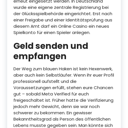
erneut eingesetzt werden. In Deutschland
wurde eine eigene zentrale Registrierung bei
der Glücksspielbehörde eingerichtet. Erst nach
einer Freigabe und einer Identitätsprüfung aus
diesem Amt darf ein Online Casino ein neues
Spielkonto für einen Spieler anlegen.
Geld senden und
empfangen
Der Weg zum blauen Haken ist kein Hexenwerk,
aber auch kein Selbstläufer. Wenn ihr euer Profil
professionell aufstellt und die
Voraussetzungen erfüllt, stehen eure Chancen
gut – sobald Meta Verified für euch
freigeschaltet ist. Früher hatte die Verifizierung
jedoch mehr Gewicht, denn sie war noch
schwerer zu bekommen. Ein gewisser
Bekanntheitsgrad als Person des öffentlichen
Lebens musste gegeben sein. Man könnte sich