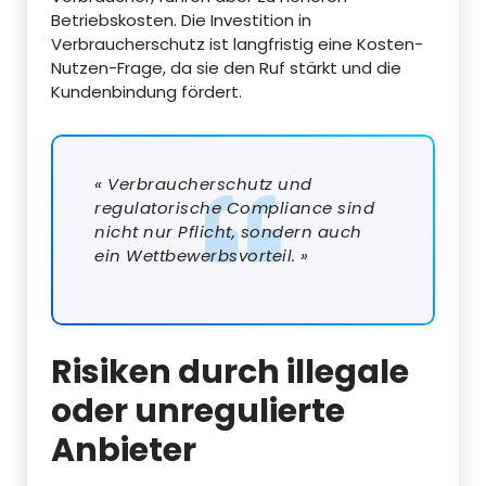
Betriebskosten. Die Investition in
Verbraucherschutz ist langfristig eine Kosten-
Nutzen-Frage, da sie den Ruf stärkt und die
Kundenbindung fördert.
« Verbraucherschutz und
regulatorische Compliance sind
nicht nur Pflicht, sondern auch
ein Wettbewerbsvorteil. »
Risiken durch illegale
oder unregulierte
Anbieter