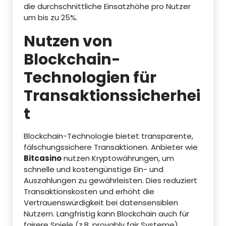
die durchschnittliche Einsatzhöhe pro Nutzer
um bis zu 25%.
Nutzen von
Blockchain-
Technologien für
Transaktionssicherhei
t
Blockchain-Technologie bietet transparente,
fälschungssichere Transaktionen. Anbieter wie
Bitcasino
nutzen Kryptowährungen, um
schnelle und kostengünstige Ein- und
Auszahlungen zu gewährleisten. Dies reduziert
Transaktionskosten und erhöht die
Vertrauenswürdigkeit bei datensensiblen
Nutzern. Langfristig kann Blockchain auch für
fairere Spiele (z.B. provably fair Systeme)