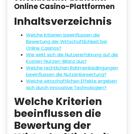
Online Casino-Plattformen
Inhaltsverzeichnis
Welche Kriterien beeinflussen die
Bewertung der Wirtschaftlichkeit bei
Online Casinos?
Wie wirkt sich die Nutzererfahrung auf die
Kosten-Nutzen-Bilanz aus?
Welche rechtlichen Rahmenbedingungen
beeinflussen die Nutzenbewertung?
Welche wirtschaftlichen Effekte ergeben
sich durch innovative Technologien?
Welche Kriterien
beeinflussen die
Bewertung der