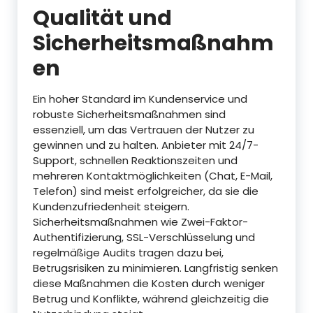
Qualität und
Sicherheitsmaßnahm
en
Ein hoher Standard im Kundenservice und
robuste Sicherheitsmaßnahmen sind
essenziell, um das Vertrauen der Nutzer zu
gewinnen und zu halten. Anbieter mit 24/7-
Support, schnellen Reaktionszeiten und
mehreren Kontaktmöglichkeiten (Chat, E-Mail,
Telefon) sind meist erfolgreicher, da sie die
Kundenzufriedenheit steigern.
Sicherheitsmaßnahmen wie Zwei-Faktor-
Authentifizierung, SSL-Verschlüsselung und
regelmäßige Audits tragen dazu bei,
Betrugsrisiken zu minimieren. Langfristig senken
diese Maßnahmen die Kosten durch weniger
Betrug und Konflikte, während gleichzeitig die