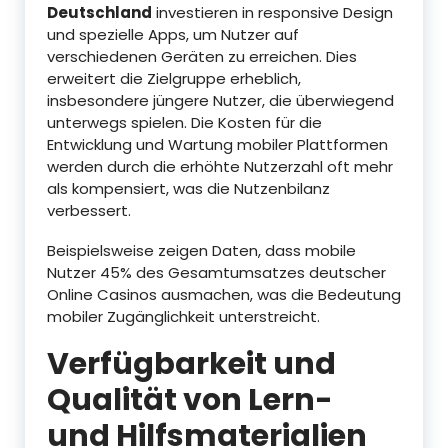
Deutschland
investieren in responsive Design
und spezielle Apps, um Nutzer auf
verschiedenen Geräten zu erreichen. Dies
erweitert die Zielgruppe erheblich,
insbesondere jüngere Nutzer, die überwiegend
unterwegs spielen. Die Kosten für die
Entwicklung und Wartung mobiler Plattformen
werden durch die erhöhte Nutzerzahl oft mehr
als kompensiert, was die Nutzenbilanz
verbessert.
Beispielsweise zeigen Daten, dass mobile
Nutzer 45% des Gesamtumsatzes deutscher
Online Casinos ausmachen, was die Bedeutung
mobiler Zugänglichkeit unterstreicht.
Verfügbarkeit und
Qualität von Lern-
und Hilfsmaterialien