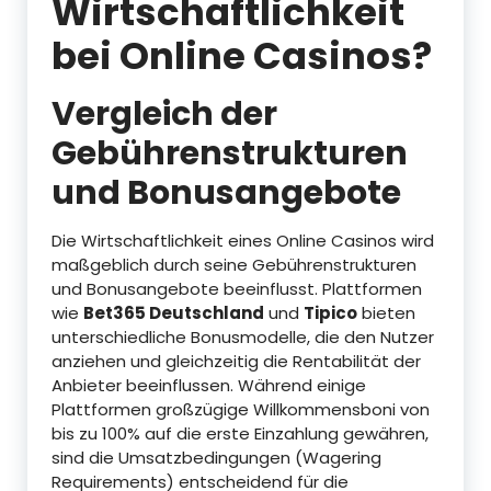
Wirtschaftlichkeit
bei Online Casinos?
Vergleich der
Gebührenstrukturen
und Bonusangebote
Die Wirtschaftlichkeit eines Online Casinos wird
maßgeblich durch seine Gebührenstrukturen
und Bonusangebote beeinflusst. Plattformen
wie
Bet365 Deutschland
und
Tipico
bieten
unterschiedliche Bonusmodelle, die den Nutzer
anziehen und gleichzeitig die Rentabilität der
Anbieter beeinflussen. Während einige
Plattformen großzügige Willkommensboni von
bis zu 100% auf die erste Einzahlung gewähren,
sind die Umsatzbedingungen (Wagering
Requirements) entscheidend für die