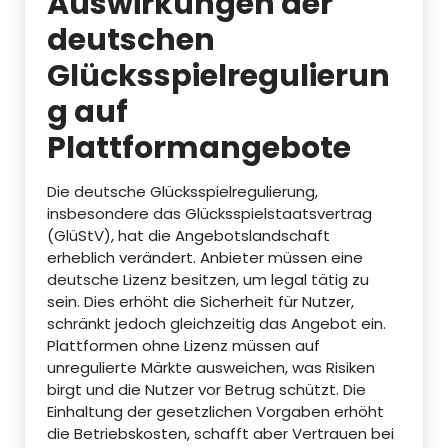
Auswirkungen der
deutschen
Glücksspielregulierun
g auf
Plattformangebote
Die deutsche Glücksspielregulierung,
insbesondere das Glücksspielstaatsvertrag
(GlüStV), hat die Angebotslandschaft
erheblich verändert. Anbieter müssen eine
deutsche Lizenz besitzen, um legal tätig zu
sein. Dies erhöht die Sicherheit für Nutzer,
schränkt jedoch gleichzeitig das Angebot ein.
Plattformen ohne Lizenz müssen auf
unregulierte Märkte ausweichen, was Risiken
birgt und die Nutzer vor Betrug schützt. Die
Einhaltung der gesetzlichen Vorgaben erhöht
die Betriebskosten, schafft aber Vertrauen bei