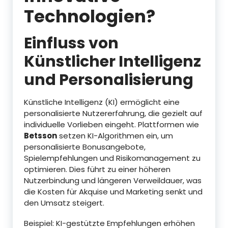
Technologien?
Einfluss von
Künstlicher Intelligenz
und Personalisierung
Künstliche Intelligenz (KI) ermöglicht eine
personalisierte Nutzererfahrung, die gezielt auf
individuelle Vorlieben eingeht. Plattformen wie
Betsson
setzen KI-Algorithmen ein, um
personalisierte Bonusangebote,
Spielempfehlungen und Risikomanagement zu
optimieren. Dies führt zu einer höheren
Nutzerbindung und längeren Verweildauer, was
die Kosten für Akquise und Marketing senkt und
den Umsatz steigert.
Beispiel: KI-gestützte Empfehlungen erhöhen