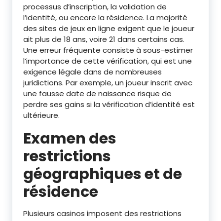
processus d’inscription, la validation de
l’identité, ou encore la résidence. La majorité
des sites de jeux en ligne exigent que le joueur
ait plus de 18 ans, voire 21 dans certains cas.
Une erreur fréquente consiste à sous-estimer
l’importance de cette vérification, qui est une
exigence légale dans de nombreuses
juridictions. Par exemple, un joueur inscrit avec
une fausse date de naissance risque de
perdre ses gains si la vérification d’identité est
ultérieure.
Examen des
restrictions
géographiques et de
résidence
Plusieurs casinos imposent des restrictions