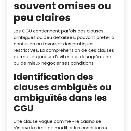
souvent omises ou
peu claires
Les CGU contiennent parfois des clauses
ambiguës ou peu détaillées, pouvant prêter à
confusion ou favoriser des pratiques
restrictives. La compréhension de ces clauses
permet au joueur d’éviter des désagréments
ou de mieux négocier ses conditions.
Identification des
clauses ambiguës ou
ambiguïtés dans les
CGU
Une clause vague comme « le casino se
réserve le droit de modifier les conditions »