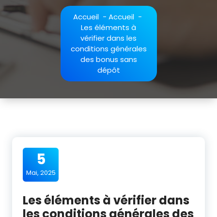
Accueil
-
Accueil
-
Les éléments à
vérifier dans les
conditions générales
des bonus sans
dépôt
5
Mai, 2025
Les éléments à vérifier dans
les conditions générales des