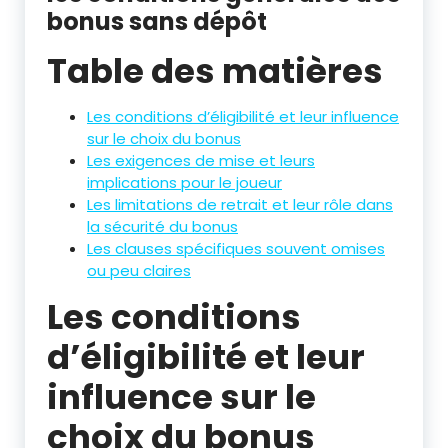
bonus sans dépôt
Table des matières
Les conditions d’éligibilité et leur influence
sur le choix du bonus
Les exigences de mise et leurs
implications pour le joueur
Les limitations de retrait et leur rôle dans
la sécurité du bonus
Les clauses spécifiques souvent omises
ou peu claires
Les conditions
d’éligibilité et leur
influence sur le
choix du bonus