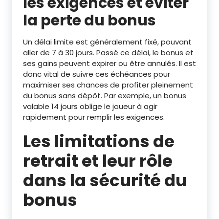
les exigences et éviter
la perte du bonus
Un délai limite est généralement fixé, pouvant
aller de 7 à 30 jours. Passé ce délai, le bonus et
ses gains peuvent expirer ou être annulés. Il est
donc vital de suivre ces échéances pour
maximiser ses chances de profiter pleinement
du bonus sans dépôt. Par exemple, un bonus
valable 14 jours oblige le joueur à agir
rapidement pour remplir les exigences.
Les limitations de
retrait et leur rôle
dans la sécurité du
bonus