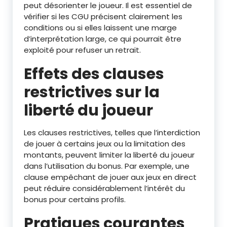
peut désorienter le joueur. Il est essentiel de
vérifier si les CGU précisent clairement les
conditions ou si elles laissent une marge
d’interprétation large, ce qui pourrait être
exploité pour refuser un retrait.
Effets des clauses
restrictives sur la
liberté du joueur
Les clauses restrictives, telles que l’interdiction
de jouer à certains jeux ou la limitation des
montants, peuvent limiter la liberté du joueur
dans l’utilisation du bonus. Par exemple, une
clause empêchant de jouer aux jeux en direct
peut réduire considérablement l’intérêt du
bonus pour certains profils.
Pratiques courantes