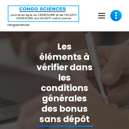
Aller
au
contenu
congosciences
Les
éléments à
vérifier dans
les
conditions
générales
des bonus
sans dépôt