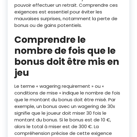
pouvoir effectuer un retrait. Comprendre ces
exigences est essentiel pour éviter les
mauvaises surprises, notamment la perte de
bonus ou de gains potentiels.
Comprendre le
nombre de fois que le
bonus doit être mis en
jeu
Le terme « wagering requirement » ou «
conditions de mise » indique le nombre de fois
que le montant du bonus doit être misé. Par
exemple, un bonus avec un wagering de 30x
signifie que le joueur doit miser 30 fois le
montant du bonus. Si le bonus est de 10 €,
alors le total à miser est de 300 €. La
compréhension précise de cette exigence