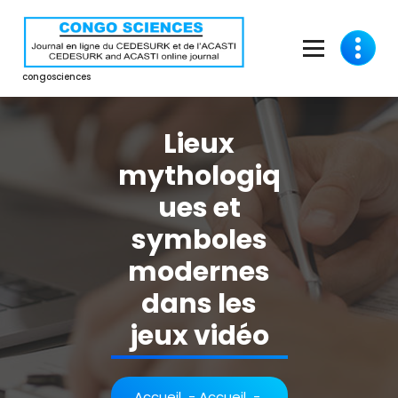
Aller
au
contenu
congosciences
Lieux
mythologiq
ues et
symboles
modernes
dans les
jeux vidéo
Accueil
-
Accueil
-