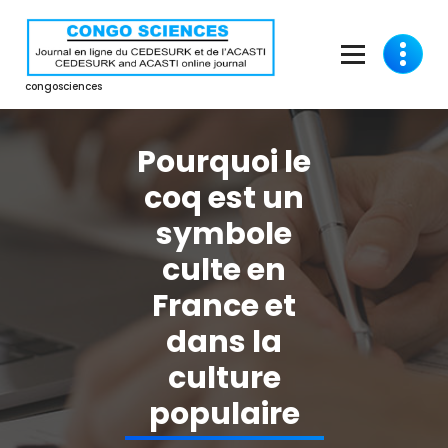
Aller
au
contenu
congosciences
Pourquoi le
coq est un
symbole
culte en
France et
dans la
culture
populaire