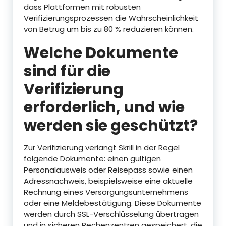
dass Plattformen mit robusten
Verifizierungsprozessen die Wahrscheinlichkeit
von Betrug um bis zu 80 % reduzieren können.
Welche Dokumente
sind für die
Verifizierung
erforderlich, und wie
werden sie geschützt?
Zur Verifizierung verlangt Skrill in der Regel
folgende Dokumente: einen gültigen
Personalausweis oder Reisepass sowie einen
Adressnachweis, beispielsweise eine aktuelle
Rechnung eines Versorgungsunternehmens
oder eine Meldebestätigung. Diese Dokumente
werden durch SSL-Verschlüsselung übertragen
und in sicheren Rechenzentren gespeichert, die