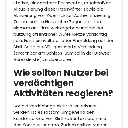
starker, einzigartiger Passwörter, regelmäßige
Aktualisierung dieser Passwörter sowie die
Aktivierung von Zwei-Faktor-Authentifizierung.
Zudem sollten Nutzer ihre Zugangsdaten
niemals an Dritte weitergeben und bei der
Nutzung öffentlicher WLAN-Netze vorsichtig
sein. Es ist sinnvoll, bei jeder Anmeldung auf der
Skrill-Seite die SSL-gesicherte Verbindung
(erkennbar am Schloss-Symbol in der Browser-
Adressleiste) zu überprüfen.
Wie sollten Nutzer bei
verdächtigen
Aktivitäten reagieren?
Sobald verdächtige Aktivitäten erkannt
werden, ist es ratsam, umgehend den
Kundenservice von Skrill zu kontaktieren und
das Konto zu sperren. Zudem sollten Nutzer