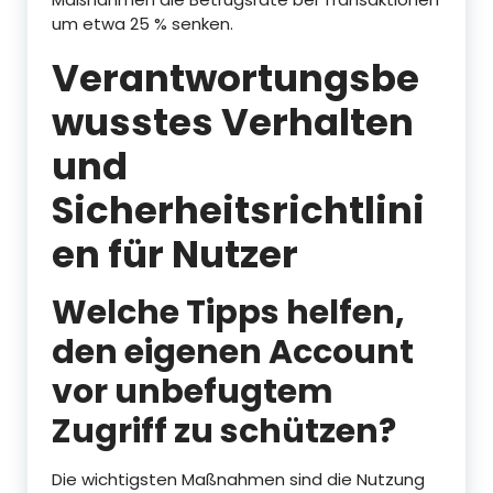
um etwa 25 % senken.
Verantwortungsbe
wusstes Verhalten
und
Sicherheitsrichtlini
en für Nutzer
Welche Tipps helfen,
den eigenen Account
vor unbefugtem
Zugriff zu schützen?
Die wichtigsten Maßnahmen sind die Nutzung