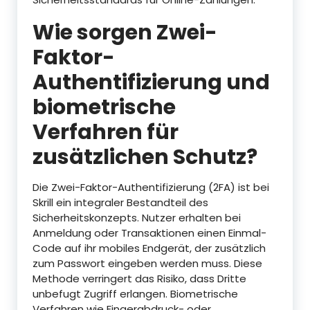
Wie sorgen Zwei-
Faktor-
Authentifizierung und
biometrische
Verfahren für
zusätzlichen Schutz?
Die Zwei-Faktor-Authentifizierung (2FA) ist bei
Skrill ein integraler Bestandteil des
Sicherheitskonzepts. Nutzer erhalten bei
Anmeldung oder Transaktionen einen Einmal-
Code auf ihr mobiles Endgerät, der zusätzlich
zum Passwort eingeben werden muss. Diese
Methode verringert das Risiko, dass Dritte
unbefugt Zugriff erlangen. Biometrische
Verfahren wie Fingerabdruck- oder