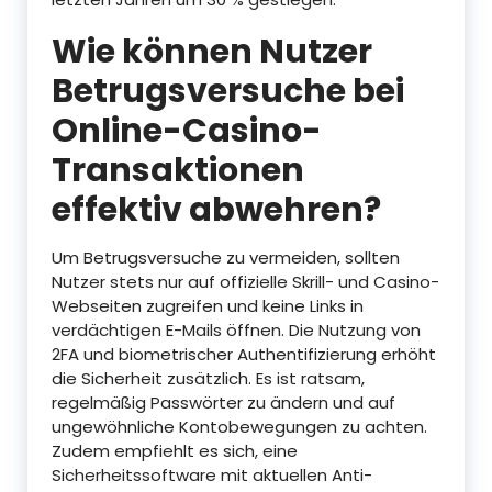
Wie können Nutzer
Betrugsversuche bei
Online-Casino-
Transaktionen
effektiv abwehren?
Um Betrugsversuche zu vermeiden, sollten
Nutzer stets nur auf offizielle Skrill- und Casino-
Webseiten zugreifen und keine Links in
verdächtigen E-Mails öffnen. Die Nutzung von
2FA und biometrischer Authentifizierung erhöht
die Sicherheit zusätzlich. Es ist ratsam,
regelmäßig Passwörter zu ändern und auf
ungewöhnliche Kontobewegungen zu achten.
Zudem empfiehlt es sich, eine
Sicherheitssoftware mit aktuellen Anti-