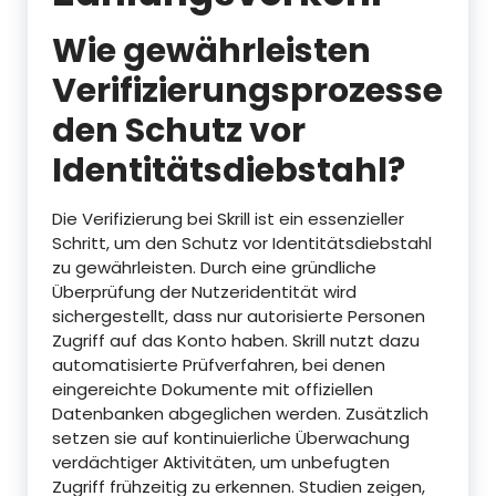
Wie gewährleisten
Verifizierungsprozesse
den Schutz vor
Identitätsdiebstahl?
Die Verifizierung bei Skrill ist ein essenzieller
Schritt, um den Schutz vor Identitätsdiebstahl
zu gewährleisten. Durch eine gründliche
Überprüfung der Nutzeridentität wird
sichergestellt, dass nur autorisierte Personen
Zugriff auf das Konto haben. Skrill nutzt dazu
automatisierte Prüfverfahren, bei denen
eingereichte Dokumente mit offiziellen
Datenbanken abgeglichen werden. Zusätzlich
setzen sie auf kontinuierliche Überwachung
verdächtiger Aktivitäten, um unbefugten
Zugriff frühzeitig zu erkennen. Studien zeigen,