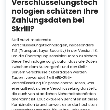
Verschlüsselungstech
nologien schützen Ihre
Zahlungsdaten bei
Skrill?
Skrill nutzt modernste
Verschlüsselungstechnologien, insbesondere
TLS (Transport Layer Security) in der Version 1.3,
um die Übertragung sensibler Daten zu sichern.
Diese Technologie sorgt dafür, dass alle Daten
zwischen dem Nutzergerät und den Skrill-
Servern verschlüsselt übertragen werden.
Zudem verwendet Skrill AES-256-
Verschlüsselung für gespeicherte Daten, was
eine äußerst sichere Verschlüsselung darstellt,
die auch von staatlichen Sicherheitsbehörden
anerkannt ist. Laut aktuellen Berichten ist diese
Kombination branchenweit einer der höchsten
Sicherheitsstandards für Online-Zahlungen.