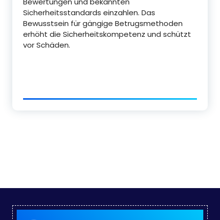
Bewertungen und bekannten
Sicherheitsstandards einzahlen. Das
Bewusstsein für gängige Betrugsmethoden
erhöht die Sicherheitskompetenz und schützt
vor Schäden.