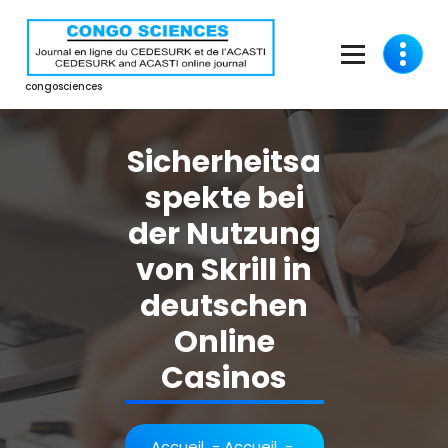
Aller
au
contenu
congosciences
Sicherheitsa
spekte bei
der Nutzung
von Skrill in
deutschen
Online
Casinos
Accueil
-
Accueil
-