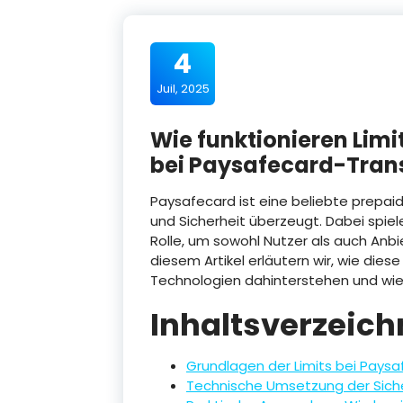
4
Juil, 2025
Wie funktionieren Limi
bei Paysafecard-Tran
Paysafecard ist eine beliebte prepai
und Sicherheit überzeugt. Dabei spiele
Rolle, um sowohl Nutzer als auch Anbi
diesem Artikel erläutern wir, wie die
Technologien dahinterstehen und wie 
Inhaltsverzeich
Grundlagen der Limits bei Pays
Technische Umsetzung der Siche