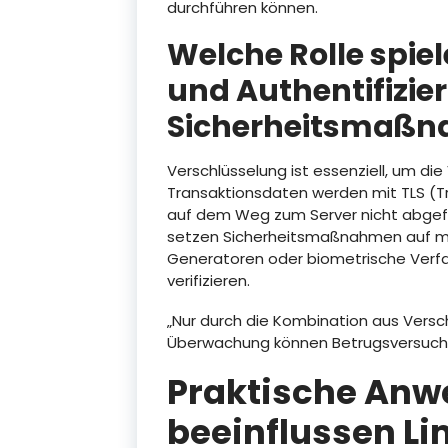
durchführen können.
Welche Rolle spie
und Authentifizie
Sicherheitsmaß
Verschlüsselung ist essenziell, um die
Transaktionsdaten werden mit TLS (Tra
auf dem Weg zum Server nicht abgef
setzen Sicherheitsmaßnahmen auf meh
Generatoren oder biometrische Verfah
verifizieren.
„Nur durch die Kombination aus Versch
Überwachung können Betrugsversuche
Praktische Anw
beeinflussen Li