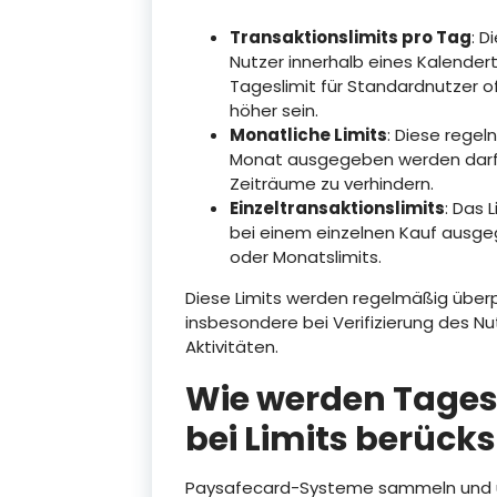
Transaktionslimits pro Tag
: 
Nutzer innerhalb eines Kalender
Tageslimit für Standardnutzer oft
höher sein.
Monatliche Limits
: Diese rege
Monat ausgegeben werden darf. 
Zeiträume zu verhindern.
Einzeltransaktionslimits
: Das 
bei einem einzelnen Kauf ausg
oder Monatslimits.
Diese Limits werden regelmäßig über
insbesondere bei Verifizierung des N
Aktivitäten.
Wie werden Tag
bei Limits berücks
Paysafecard-Systeme sammeln und üb