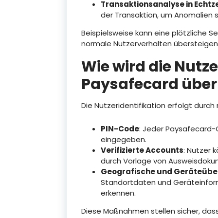
Transaktionsanalyse in Echtze
der Transaktion, um Anomalien s
Beispielsweise kann eine plötzliche Se
normale Nutzerverhalten übersteigen
Wie wird die Nutze
Paysafecard über
Die Nutzeridentifikation erfolgt durc
PIN-Code
: Jeder Paysafecard-C
eingegeben.
Verifizierte Accounts
: Nutzer k
durch Vorlage von Ausweisdokum
Geografische und Geräteüb
Standortdaten und Geräteinfor
erkennen.
Diese Maßnahmen stellen sicher, dass