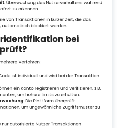
it
: Überwachung des Nutzerverhaltens während
ofort zu erkennen.
rie von Transaktionen in kurzer Zeit, die das
, automatisch blockiert werden.
ridentifikation bei
prüft?
h mehrere Verfahren:
ode ist individuell und wird bei der Transaktion
önnen ein Konto registrieren und verifizieren, z.B.
enten, um höhere Limits zu erhalten.
erwachung
: Die Plattform überprüft
mationen, um ungewöhnliche Zugriffsmuster zu
 nur autorisierte Nutzer Transaktionen