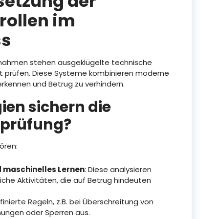
etzung der
rollen im
ss
ßnahmen stehen ausgeklügelte technische
eit prüfen. Diese Systeme kombinieren moderne
rkennen und Betrug zu verhindern.
en sichern die
rprüfung?
ören:
nd maschinelles Lernen
: Diese analysieren
he Aktivitäten, die auf Betrug hindeuten
finierte Regeln, z.B. bei Überschreitung von
nungen oder Sperren aus.