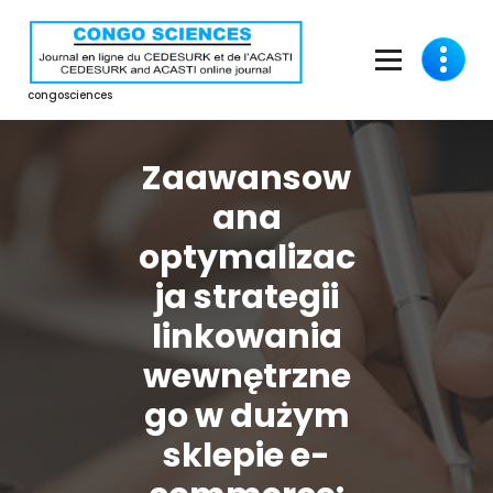
Aller
au
contenu
congosciences
Zaawansow
ana
optymalizac
ja strategii
linkowania
wewnętrzne
go w dużym
sklepie e-