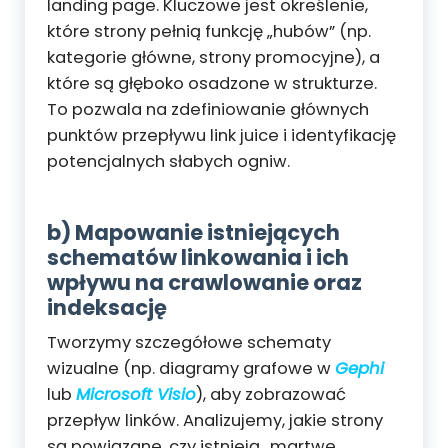
landing page. Kluczowe jest określenie,
które strony pełnią funkcję „hubów” (np.
kategorie główne, strony promocyjne), a
które są głęboko osadzone w strukturze.
To pozwala na zdefiniowanie głównych
punktów przepływu link juice i identyfikację
potencjalnych słabych ogniw.
b) Mapowanie istniejących
schematów linkowania i ich
wpływu na crawlowanie oraz
indeksację
Tworzymy szczegółowe schematy
wizualne (np. diagramy grafowe w
Gephi
lub
Microsoft Visio
), aby zobrazować
przepływ linków. Analizujemy, jakie strony
są powiązane, czy istnieją „martwe