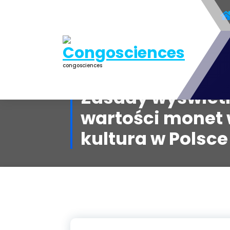
Aller
au
contenu
congosciences
Zasady wyświet
wartości monet w
kultura w Polsce