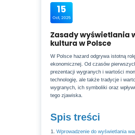
15
Oct, 2025
Zasady wyświetlania w
kultura w Polsce
W Polsce hazard odgrywa istotną rolę
ekonomicznej. Od czasów pierwszyc
prezentacji wygranych i wartości mon
technologię, ale także tradycje i wa
wygranych, ich symboliki oraz wpływu
tego zjawiska.
Spis treści
Wprowadzenie do wyświetlania wa