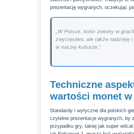
prezentację wygranych, oczekując jas
„W Polsce, kolor zielony w grac
zwycięstwo, ale także nadzieję 
w naszej kulturze.”
Techniczne aspek
wartości monet w
Standardy i wytyczne dla polskich g
czytelne prezentacje wygranych, by
przypadku gry, takiej jak super wilcat
jak Enhancer 1, muszą być wyświetla