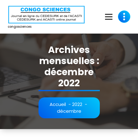
Aller
au
contenu
congosciences
Archives
mensuelles :
décembre
2022
Accueil
-
2022
-
décembre