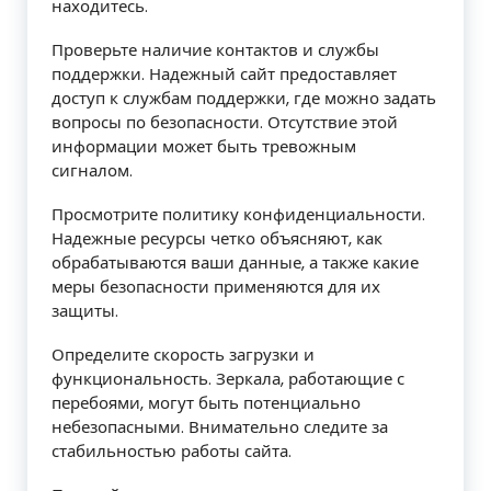
находитесь.
Проверьте наличие контактов и службы
поддержки. Надежный сайт предоставляет
доступ к службам поддержки, где можно задать
вопросы по безопасности. Отсутствие этой
информации может быть тревожным
сигналом.
Просмотрите политику конфиденциальности.
Надежные ресурсы четко объясняют, как
обрабатываются ваши данные, а также какие
меры безопасности применяются для их
защиты.
Определите скорость загрузки и
функциональность. Зеркала, работающие с
перебоями, могут быть потенциально
небезопасными. Внимательно следите за
стабильностью работы сайта.