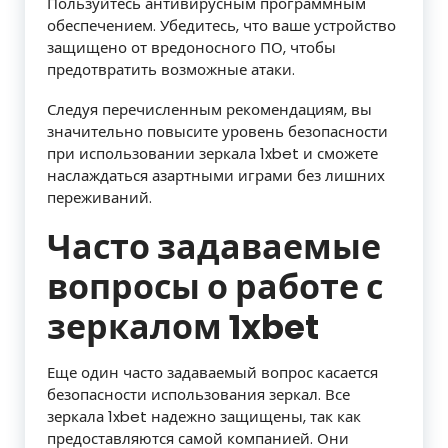
Пользуйтесь антивирусным программным
обеспечением. Убедитесь, что ваше устройство
защищено от вредоносного ПО, чтобы
предотвратить возможные атаки.
Следуя перечисленным рекомендациям, вы
значительно повысите уровень безопасности
при использовании зеркала 1xbet и сможете
наслаждаться азартными играми без лишних
переживаний.
Часто задаваемые
вопросы о работе с
зеркалом 1xbet
Еще один часто задаваемый вопрос касается
безопасности использования зеркал. Все
зеркала 1xbet надежно защищены, так как
предоставляются самой компанией. Они