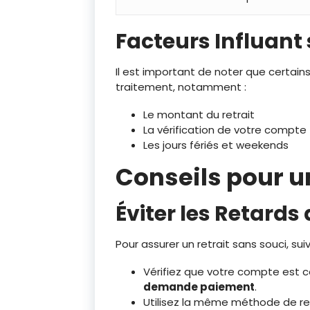
Facteurs Influant 
Il est important de noter que certains
traitement, notamment :
Le montant du retrait
La vérification de votre compte
Les jours fériés et weekends
Conseils pour u
Éviter les Retards 
Pour assurer un retrait sans souci, sui
Vérifiez que votre compte est 
demande paiement
.
Utilisez la même méthode de retr