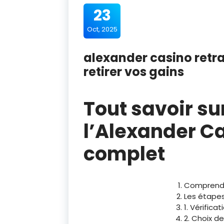
23
Oct, 2025
alexander casino retra
retirer vos gains
Tout savoir sur
l’Alexander Ca
complet
Comprendre
Les étapes
1. Vérific
2. Choix d