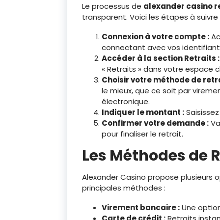
Le processus de
alexander casino re
transparent. Voici les étapes à suivre 
Connexion à votre compte :
Ac
connectant avec vos identifiant
Accéder à la section Retraits :
« Retraits » dans votre espace cl
Choisir votre méthode de retra
le mieux, que ce soit par viremen
électronique.
Indiquer le montant :
Saisissez
Confirmer votre demande :
Va
pour finaliser le retrait.
Les Méthodes de R
Alexander Casino propose plusieurs 
principales méthodes :
Virement bancaire :
Une option 
Carte de crédit :
Retraits insta