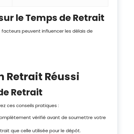
sur le Temps de Retrait
 facteurs peuvent influencer les délais de
n Retrait Réussi
de Retrait
vez ces conseils pratiques :
complètement vérifié avant de soumettre votre
ait que celle utilisée pour le dépôt.