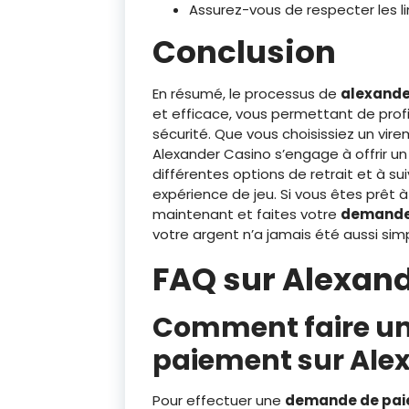
Assurez-vous de respecter les l
Conclusion
En résumé, le processus de
alexander
et efficace, vous permettant de prof
sécurité. Que vous choisissiez un vire
Alexander Casino s’engage à offrir un 
différentes options de retrait et à su
expérience de jeu. Si vous êtes prêt
maintenant et faites votre
demande
votre argent n’a jamais été aussi simp
FAQ sur Alexand
Comment faire u
paiement sur Ale
Pour effectuer une
demande de pa