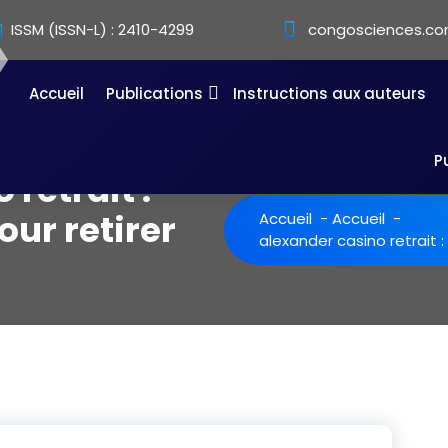
ISSM (ISSN-L) : 2410-4299
congosciences.co
Accueil
Publications
Instructions aux auteurs
P
retrait :
ur retirer
Accueil
-
Accueil
-
alexander casino retrait 