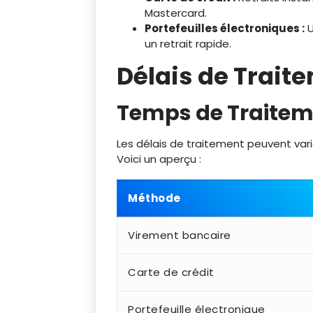
Mastercard.
Portefeuilles électroniques :
U
un retrait rapide.
Délais de Trait
Temps de Traitem
Les délais de traitement peuvent var
Voici un aperçu :
Méthode
Virement bancaire
Carte de crédit
Portefeuille électronique