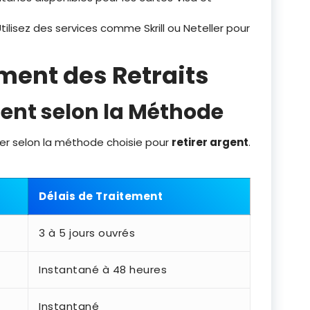
tilisez des services comme Skrill ou Neteller pour
ement des Retraits
ent selon la Méthode
ier selon la méthode choisie pour
retirer argent
.
Délais de Traitement
3 à 5 jours ouvrés
Instantané à 48 heures
Instantané