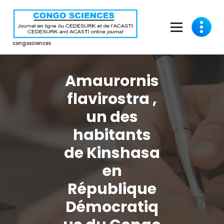
Aller
au
contenu
congosciences
Amaurornis
flavirostra ,
un des
habitants
de Kinshasa
en
République
Démocratiq