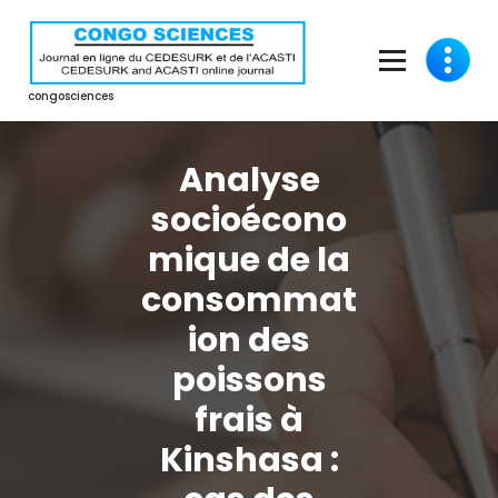
Aller
au
contenu
congosciences
Analyse
socioécono
mique de la
consommat
ion des
poissons
frais à
Kinshasa :