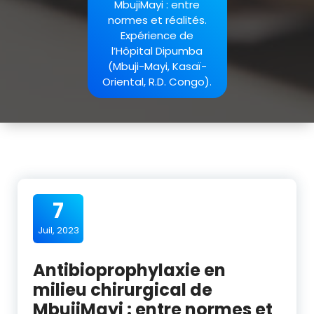
MbujiMayi : entre
normes et réalités.
Expérience de
l’Hôpital Dipumba
(Mbuji-Mayi, Kasaï-
Oriental, R.D. Congo).
7
Juil, 2023
Antibioprophylaxie en
milieu chirurgical de
MbujiMayi : entre normes et