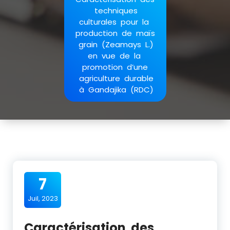
techniques
culturales pour la
production de maïs
grain (Zeamays L.)
en vue de la
promotion d’une
agriculture durable
à Gandajika (RDC)
7
Juil, 2023
Caractérisation des