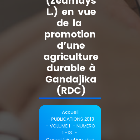
(Zeamays
L.) en vue
de la
promotion
d’une
agriculture
durable à
Gandajika
(RDC)
Accueil
-
PUBLICATIONS 2013
-
VOLUME 1
-
NUMERO
1 -13
-
Caractérisation des