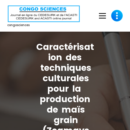
Aller
au
contenu
congosciences
Caractérisat
ion des
techniques
culturales
pour la
production
de maïs
grain