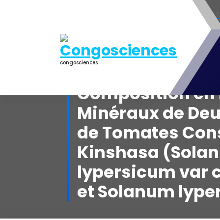
Aller
au
contenu
congosciences
Composition en
Minéraux de Deu
de Tomates Co
Kinshasa (Sola
lypersicum var 
et Solanum lyper