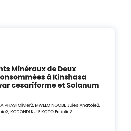
nts Minéraux de Deux
 Consommées à Kinshasa
var cesariforme et Solanum
A PHASI Olivier
2
, MWELO NGOBE Jules Anatole
2
,
mie
3
, KODONDI KULE KOTO Fridolin
2