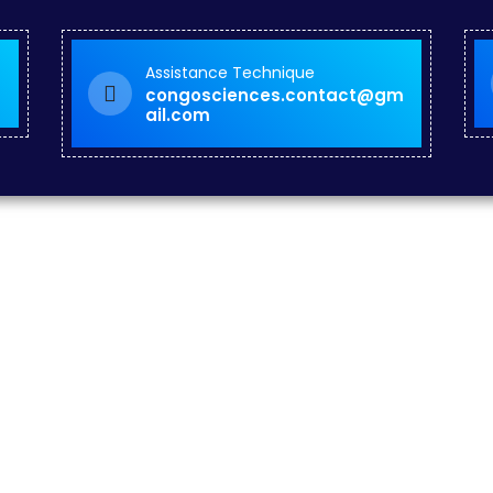
Assistance Technique
congosciences.contact@gm
ail.com