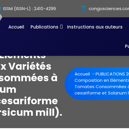
ISSM (ISSN-L) : 2410-4299
congosciences.co
Accueil
Publications
Instructions aux auteurs
P
 Eléments
x Variétés
nsommées à
Accueil
-
PUBLICATIONS 2
Composition en Eléments
num
Tomates Consommées à K
cesariforme et Solanum l
cesariforme
sicum mill).