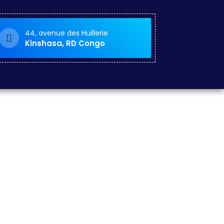
44, avenue des Huillerie
Kinshasa, RD Congo