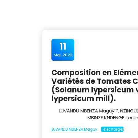
11
Mai, 2023
Composition en Eléme
Variétés de Tomates
(Solanum lypersicum 
lypersicum mill).
LUVANDU MBENZA Maguy
1*
, NZINGUL
MBINZE KNDENGE Jere
LUVANDU MBENZA Maguy
Télécharger