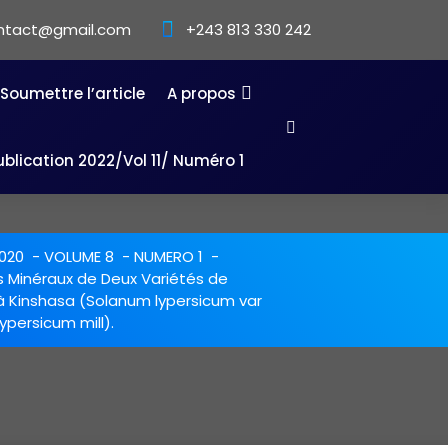
ntact@gmail.com
+243 813 330 242
Soumettre l’article
A propos
ublication 2022/Vol 11/ Numéro 1
020
-
VOLUME 8
-
NUMERO 1
-
 Minéraux de Deux Variétés de
inshasa (Solanum lypersicum var
ypersicum mill).