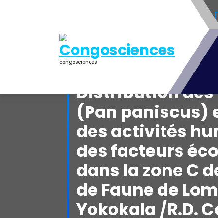
Aller
au
contenu
congosciences
Distribution de
(Pan paniscus) 
des activités h
des facteurs éc
dans la zone C d
de Faune de Lo
Yokokala /R.D. 