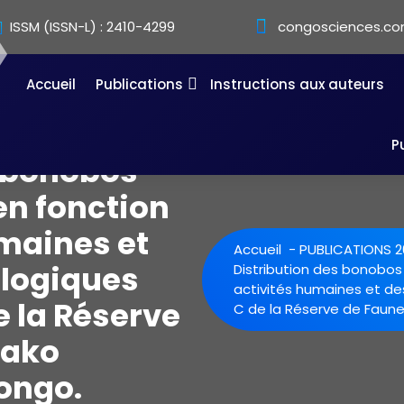
ISSM (ISSN-L) : 2410-4299
congosciences.co
Accueil
Publications
Instructions aux auteurs
P
s bonobos
en fonction
umaines et
Accueil
-
PUBLICATIONS 2
ologiques
Distribution des bonobos
activités humaines et de
e la Réserve
C de la Réserve de Faune
mako
Congo.