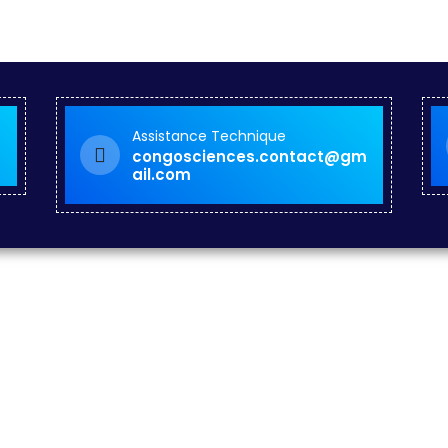
Assistance Technique
congosciences.contact@gm
ail.com