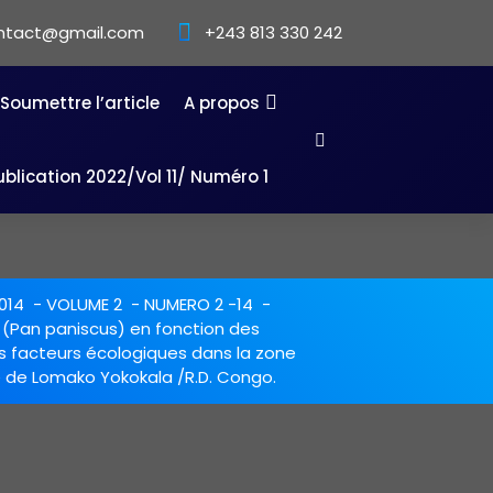
ntact@gmail.com
+243 813 330 242
Soumettre l’article
A propos
ublication 2022/Vol 11/ Numéro 1
014
-
VOLUME 2
-
NUMERO 2 -14
-
 (Pan paniscus) en fonction des
s facteurs écologiques dans la zone
 de Lomako Yokokala /R.D. Congo.