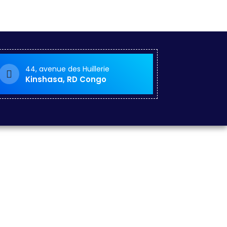
44, avenue des Huillerie
Kinshasa, RD Congo