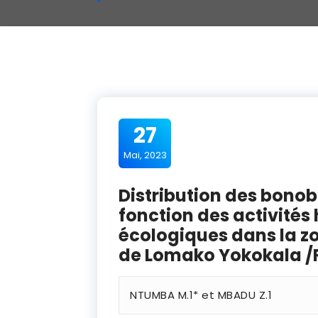
27
Mai, 2023
Distribution des bono
fonction des activités
écologiques dans la z
de Lomako Yokokala /
NTUMBA M.
1
* et MBADU Z.
1