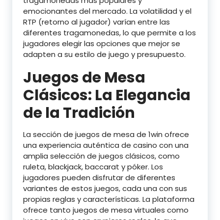
tragamonedas más populares y
emocionantes del mercado. La volatilidad y el
RTP (retorno al jugador) varían entre las
diferentes tragamonedas, lo que permite a los
jugadores elegir las opciones que mejor se
adapten a su estilo de juego y presupuesto.
Juegos de Mesa
Clásicos: La Elegancia
de la Tradición
La sección de juegos de mesa de 1win ofrece
una experiencia auténtica de casino con una
amplia selección de juegos clásicos, como
ruleta, blackjack, baccarat y póker. Los
jugadores pueden disfrutar de diferentes
variantes de estos juegos, cada una con sus
propias reglas y características. La plataforma
ofrece tanto juegos de mesa virtuales como