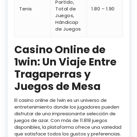
Partido,
Tenis
Total de
1.80 – 1.90
Juegos,
Hándicap
de Juegos
Casino Online de
1win: Un Viaje Entre
Tragaperras y
Juegos de Mesa
El casino online de 1win es un universo de
entretenimiento donde los jugadores pueden
disfrutar de una impresionante selección de
juegos de azar. Con más de 11.818 juegos
disponibles, la plataforma ofrece una variedad
que satisface todos los gustos y preferencias.