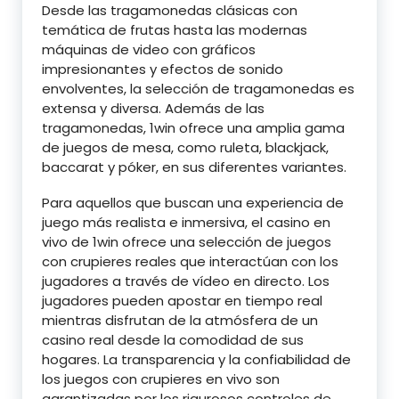
Desde las tragamonedas clásicas con
temática de frutas hasta las modernas
máquinas de video con gráficos
impresionantes y efectos de sonido
envolventes, la selección de tragamonedas es
extensa y diversa. Además de las
tragamonedas, 1win ofrece una amplia gama
de juegos de mesa, como ruleta, blackjack,
baccarat y póker, en sus diferentes variantes.
Para aquellos que buscan una experiencia de
juego más realista e inmersiva, el casino en
vivo de 1win ofrece una selección de juegos
con crupieres reales que interactúan con los
jugadores a través de vídeo en directo. Los
jugadores pueden apostar en tiempo real
mientras disfrutan de la atmósfera de un
casino real desde la comodidad de sus
hogares. La transparencia y la confiabilidad de
los juegos con crupieres en vivo son
garantizadas por los rigurosos controles de