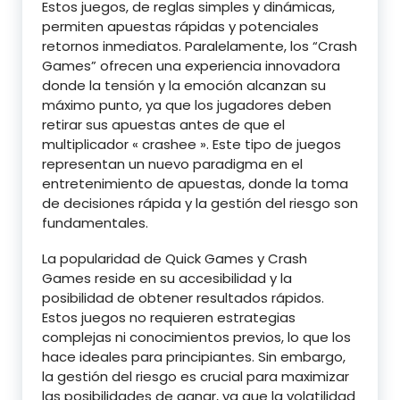
Estos juegos, de reglas simples y dinámicas,
permiten apuestas rápidas y potenciales
retornos inmediatos. Paralelamente, los “Crash
Games” ofrecen una experiencia innovadora
donde la tensión y la emoción alcanzan su
máximo punto, ya que los jugadores deben
retirar sus apuestas antes de que el
multiplicador « crashee ». Este tipo de juegos
representan un nuevo paradigma en el
entretenimiento de apuestas, donde la toma
de decisiones rápida y la gestión del riesgo son
fundamentales.
La popularidad de Quick Games y Crash
Games reside en su accesibilidad y la
posibilidad de obtener resultados rápidos.
Estos juegos no requieren estrategias
complejas ni conocimientos previos, lo que los
hace ideales para principiantes. Sin embargo,
la gestión del riesgo es crucial para maximizar
las posibilidades de ganar, ya que la volatilidad