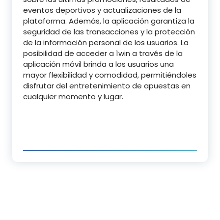
eventos deportivos y actualizaciones de la
plataforma. Además, la aplicación garantiza la
seguridad de las transacciones y la protección
de la información personal de los usuarios. La
posibilidad de acceder a 1win a través de la
aplicación móvil brinda a los usuarios una
mayor flexibilidad y comodidad, permitiéndoles
disfrutar del entretenimiento de apuestas en
cualquier momento y lugar.