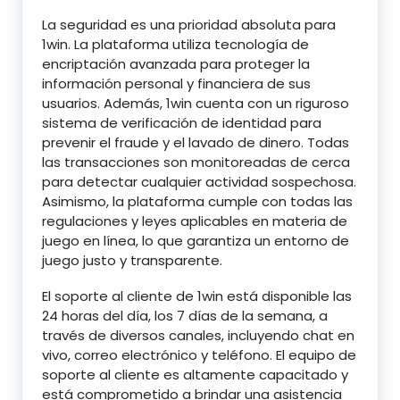
La seguridad es una prioridad absoluta para
1win. La plataforma utiliza tecnología de
encriptación avanzada para proteger la
información personal y financiera de sus
usuarios. Además, 1win cuenta con un riguroso
sistema de verificación de identidad para
prevenir el fraude y el lavado de dinero. Todas
las transacciones son monitoreadas de cerca
para detectar cualquier actividad sospechosa.
Asimismo, la plataforma cumple con todas las
regulaciones y leyes aplicables en materia de
juego en línea, lo que garantiza un entorno de
juego justo y transparente.
El soporte al cliente de 1win está disponible las
24 horas del día, los 7 días de la semana, a
través de diversos canales, incluyendo chat en
vivo, correo electrónico y teléfono. El equipo de
soporte al cliente es altamente capacitado y
está comprometido a brindar una asistencia