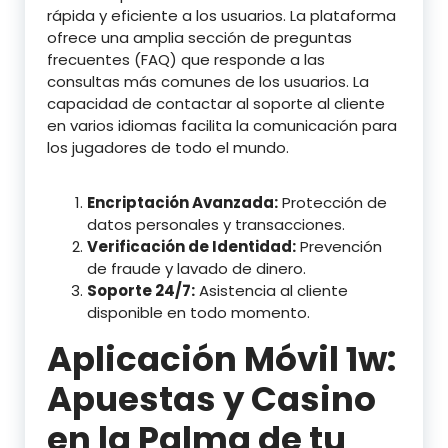
rápida y eficiente a los usuarios. La plataforma
ofrece una amplia sección de preguntas
frecuentes (FAQ) que responde a las
consultas más comunes de los usuarios. La
capacidad de contactar al soporte al cliente
en varios idiomas facilita la comunicación para
los jugadores de todo el mundo.
Encriptación Avanzada:
Protección de
datos personales y transacciones.
Verificación de Identidad:
Prevención
de fraude y lavado de dinero.
Soporte 24/7:
Asistencia al cliente
disponible en todo momento.
Aplicación Móvil 1w:
Apuestas y Casino
en la Palma de tu