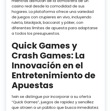
mientras disfrutan de la atmósfera de un
casino real desde la comodidad de sus
hogares. La plataforma ofrece una variedad
de juegos con crupieres en vivo, incluyendo
ruleta, blackjack, baccarat y póker, con
diferentes límites de apuesta para adaptarse
a todos los presupuestos.
Quick Games y
Crash Games: La
Innovación en el
Entretenimiento de
Apuestas
1win se distingue por incorporar a su oferta
“Quick Games”, juegos de rapidez y sencillez
que atraen a un público que busca inmediatez.