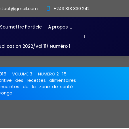
ntact@gmail.com
+243 813 330 242
Soumettre l’article
A propos
ublication 2022/Vol 11/ Numéro 1
015
-
VOLUME 3
-
NUMERO 2 -15
-
ritive des recettes alimentaires
nceintes de la zone de santé
Congo