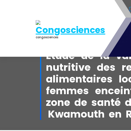
Aller
au
contenu
congosciences
Etude de la va
nutritive des r
alimentaires l
femmes encein
zone de santé 
Kwamouth en R