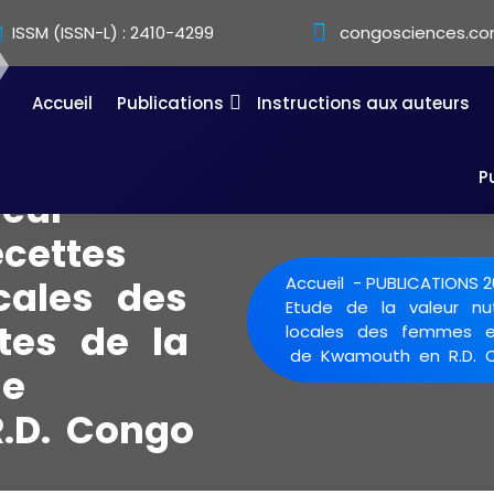
ISSM (ISSN-L) : 2410-4299
congosciences.co
Accueil
Publications
Instructions aux auteurs
P
leur
ecettes
ocales des
Accueil
-
PUBLICATIONS 2
Etude de la valeur nut
tes de la
locales des femmes e
de Kwamouth en R.D. 
de
.D. Congo