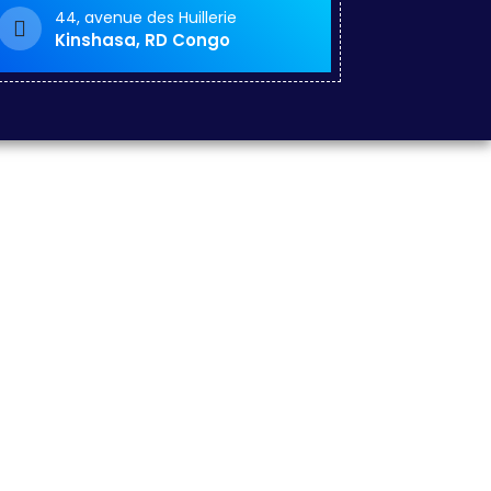
44, avenue des Huillerie
Kinshasa, RD Congo