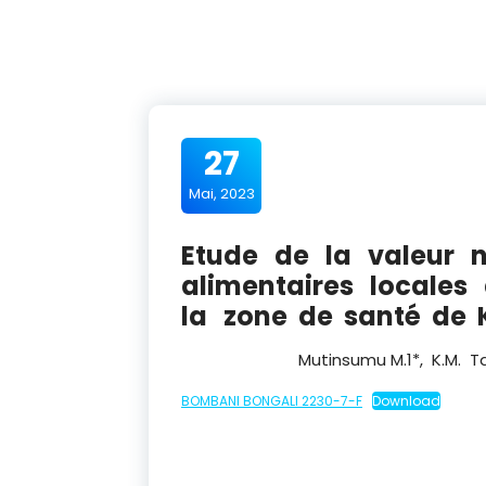
27
Mai, 2023
Etude de la valeur n
alimentaires locale
la zone de santé de
Mutinsumu M.
1*
, K.M. 
BOMBANI BONGALI 2230-7-F
Download