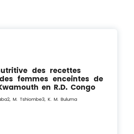
utritive des recettes
s des femmes enceintes de
 Kwamouth en R.D. Congo
Taba
2
, M. Tshiombe
3
, K. M. Buluma