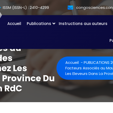
ISSM (ISSN-L) : 2410-4299
congosciences.co
Accueil
Publications
Instructions aux auteurs
P
és au
des
Accueil
-
PUBLICATIONS 2
ez Les
Facteurs Associés au Ma
Les Eleveurs Dans La Pro
 Province Du
n RdC