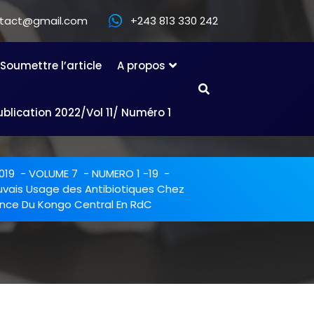
ntact@gmail.com
+243 813 330 242
Soumettre l’article
A propos
ublication 2022/Vol 11/ Numéro 1
019
-
VOLUME 7
-
NUMERO 1 -19
-
uvais Usage des Antibiotiques Chez
vince Du Kongo Central En RdC