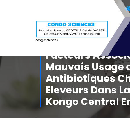
Aller
au
contenu
congosciences
Facteurs Associ
Mauvais Usage 
Antibiotiques Ch
Eleveurs Dans La
Kongo Central E