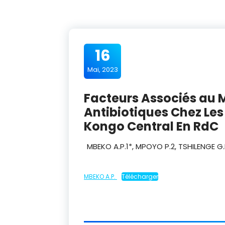
16
Mai, 2023
Facteurs Associés au 
Antibiotiques Chez Les
Kongo Central En RdC
MBEKO A.P.
1
*, MPOYO P.
2
, TSHILENGE G.
MBEKO A.P.
Télécharger