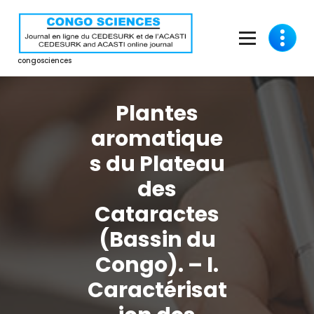
Aller
au
contenu
congosciences
Plantes
aromatique
s du Plateau
des
Cataractes
(Bassin du
Congo). – I.
Caractérisat