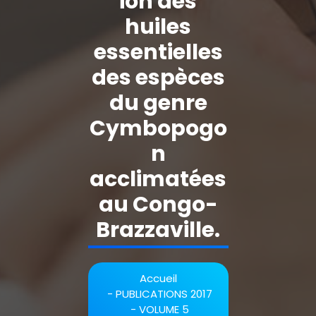
ion des
huiles
essentielles
des espèces
du genre
Cymbopogo
n
acclimatées
au Congo-
Brazzaville.
Accueil
-
PUBLICATIONS 2017
-
VOLUME 5