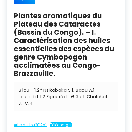
Plantes aromatiques du
Plateau des Cataractes
(Bassin du Congo). – I.
Caractérisation des huiles
essentielles des espèces du
genre Cymbopogon
acclimatées au Congo-
Brazzaville.
Silou T.1,2* Nsikabaka S.1, Baou A.1,
Loubaki L.1,2 Figuérédo G.3 et Chalchat
J.-C.4
Article: silou2017a1
Télécharger