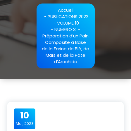
Accueil
-
PUBLICATIONS 2022
-
VOLUME 10
-
NUMERO 3
-
Préparation d’un Pain
Composite à Base
de la Farine de Blé, de
Maïs et de la Pâte
d’Arachide
10
Mai, 2023