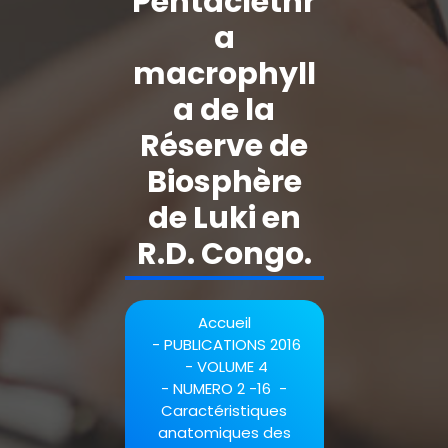
Pentaclethr
a
macrophyll
a de la
Réserve de
Biosphère
de Luki en
R.D. Congo.
Accueil
-
PUBLICATIONS 2016
-
VOLUME 4
-
NUMERO 2 -16
-
Caractéristiques
anatomiques des