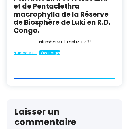
et de Pentaclethra
macrophylla de la Réserve
de Biosphère de Luki en R.D.
Congo.
Niumba M.L.
1
Tasi M.J.P.
2
*
Niumba M.L.1
Télécharger
Laisser un
commentaire