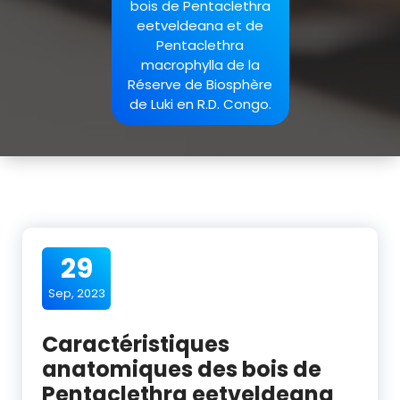
bois de Pentaclethra
eetveldeana et de
Pentaclethra
macrophylla de la
Réserve de Biosphère
de Luki en R.D. Congo.
29
Sep, 2023
Caractéristiques
anatomiques des bois de
Pentaclethra eetveldeana