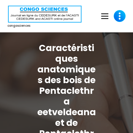
Aller
au
contenu
congosciences
Caractéristi
ques
anatomique
s des bois de
Pentaclethr
a
eetveldeana
et de