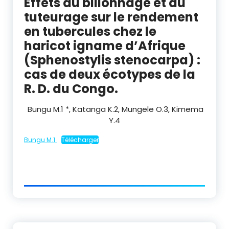
Effets du billonnage et du
tuteurage sur le rendement
en tubercules chez le
haricot igname d’Afrique
(Sphenostylis stenocarpa) :
cas de deux écotypes de la
R. D. du Congo.
Bungu M.
1
*, Katanga K.
2
, Mungele O.
3
, Kimema
Y.
4
Bungu M.1
Télécharger