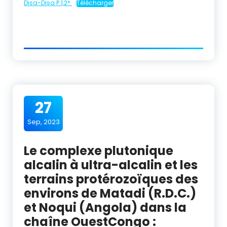
Disa-Disa P.1,2*
Télécharger
27
Sep, 2023
Le complexe plutonique
alcalin à ultra-alcalin et les
terrains protérozoïques des
environs de Matadi (R.D.C.)
et Noqui (Angola) dans la
chaîne OuestCongo :