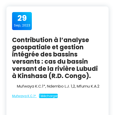
29
Sep, 2023
Contribution à l’analyse
geospatiale et gestion
intégrée des bassins
versants : cas du bassin
versant de la rivière Lubudi
à Kinshasa (R.D. Congo).
Mufwaya K.C.
1
*, Ndembo L.J.
1,2
, Mfumu K.A.
2
Mufwaya K.C.1*
Télécharger