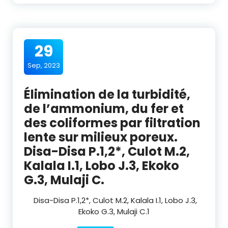
29
Sep, 2023
Élimination de la turbidité,
de l’ammonium, du fer et
des coliformes par filtration
lente sur milieux poreux.
Disa-Disa P.1,2*, Culot M.2,
Kalala I.1, Lobo J.3, Ekoko
G.3, Mulaji C.
Disa-Disa P.
1,2*
, Culot M.
2
, Kalala I.
1
, Lobo J.
3
,
Ekoko G.
3
, Mulaji C.
1