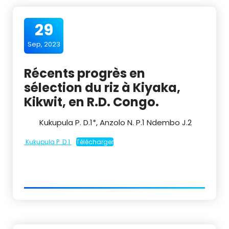
29
Sep, 2023
Récents progrès en
sélection du riz à Kiyaka,
Kikwit, en R.D. Congo.
Kukupula P. D.
1
*, Anzolo N. P.
1
Ndembo J.
2
Kukupula P. D.1
Télécharger