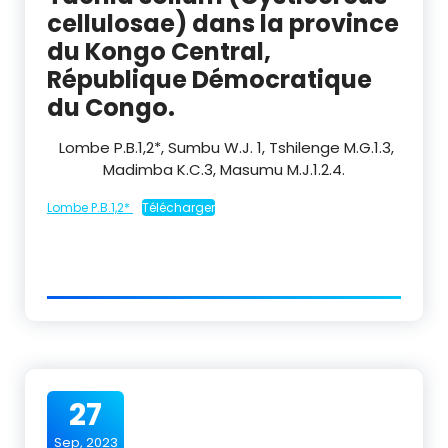
cellulosae) dans la province
du Kongo Central,
République Démocratique
du Congo.
Lombe P.B.
1,2
*, Sumbu W.J.
1
, Tshilenge M.G.
1.3
,
Madimba K.C.
3
, Masumu M.J.
1.2.4.
Lombe P.B.1,2*
Télécharger
27
Sep, 2023