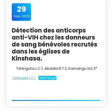
29
Sep, 2023
Détection des anticorps
anti-VIH chez les donneurs
de sang bénévoles recrutés
dans les églises de
Kinshasa.
Tshinguta L.C.
1
, Abdala B.T.
2
, Kamangu N.E.
3
*
Tshinguta L.C.1
Télécharger