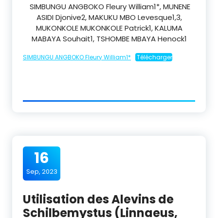
SIMBUNGU ANGBOKO Fleury William1*, MUNENE
ASIDI Djonive2, MAKUKU MBO Levesque1,3,
MUKONKOLE MUKONKOLE Patrick1, KALUMA
MABAYA Souhait1, TSHOMBE MBAYA Henock1
SIMBUNGU ANGBOKO Fleury William1*
Télécharger
16
Sep, 2023
Utilisation des Alevins de
Schilbemystus (Linnaeus,