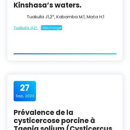
Kinshasa’s waters.
Tuakuila J
1,2
*, Kabamba M.
1
, Mata H.
1
Tuakuila J1,2*
Télécharger
27
Sep, 2023
Prévalence de la
cysticercose porcine à
Taenia solium (Cysticercus