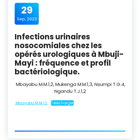
29
Sep, 2023
Infections urinaires
nosocomiales chez les
opérés urologiques à Mbuji-
Mayi : fréquence et profil
bactériologique.
Mbayabu M.M.
1,2
, Mukenga M.M.
1,3
, Nsumpi T.G.
4
,
Ngandu T.J.
1,2
Mbayabu M.M.1,2
Télécharger