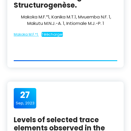
Structurogenèse.
Makoka M.F.
*1
, Kanika M.T.
1
, Mvuemba N.F.
1
,
Makutu M.N.J.-A.
1
, Intiomale M.J.-P.
1
Makoka M.F.*1
Télécharger
27
Sep, 2023
Levels of selected trace
elements observed in the