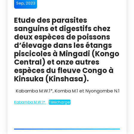
Sep, 2023
Etude des parasites
sanguins et digestifs chez
deux espèces de poissons
d’élevage dans les étangs
piscicoles à Mingadi (Kongo
Central) et onze autres
espèces du fleuve Congo à
Kinsuka (Kinshasa).
Kabamba M.W.
1*
, Komba M.
1
et Nyongombe N.
1
Kabamba M.W.1*
Télécharger