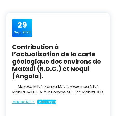
29
Sep, 2023
Contribution à
l’actualisation de la carte
géologique des environs de
Matadi (R.D.C.) et Noqui
(Angola).
Makoka M.F. *, Kanika M.T. *, Mvuemba N.F. *,
Makutu M.N.J.-A. *, Intiomale M.J.-P.*, Makutu K.D.
Makoka M.F. *
Télécharger