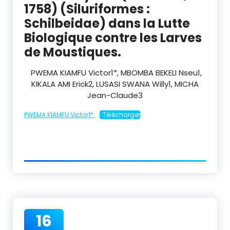
1758) (Siluriformes :
Schilbeidae) dans la Lutte
Biologique contre les Larves
de Moustiques.
PWEMA KIAMFU Victor
1
*, MBOMBA BEKELI Nseu
1
,
KIKALA AMI Erick
2
, LUSASI SWANA Willy
1
, MICHA
Jean-Claude
3
PWEMA KIAMFU Victor1*
Télécharger
16