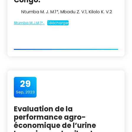
Ntumba M. J. M.
1
*, Mbadu Z. V.
1
, Kilolo K. V.
2
Ntumba M.J.M.1*,
Télécharger
29
Sep, 2023
Evaluation de la
performance agro-
économique de l’urine