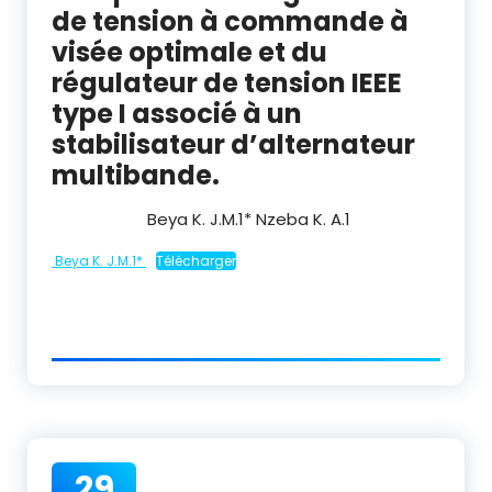
de tension à commande à
visée optimale et du
régulateur de tension IEEE
type I associé à un
stabilisateur d’alternateur
multibande.
Beya K. J.M.
1
* Nzeba K. A.
1
Beya K. J.M.1*
Télécharger
29