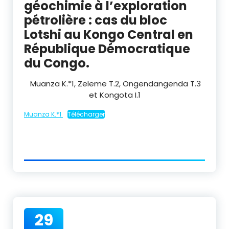
géochimie à l’exploration
pétrolière : cas du bloc
Lotshi au Kongo Central en
République Démocratique
du Congo.
Muanza K.*
1
, Zeleme T.
2
, Ongendangenda T.
3
et Kongota I.
1
Muanza K.*1
Télécharger
29