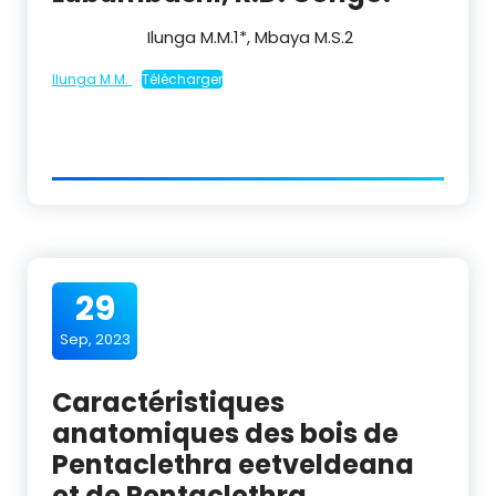
Ilunga M.M.
1
*, Mbaya M.S.
2
Ilunga M.M.
Télécharger
29
Sep, 2023
Caractéristiques
anatomiques des bois de
Pentaclethra eetveldeana
et de Pentaclethra