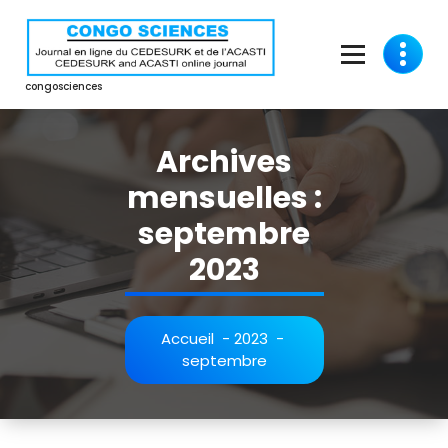
Aller
au
contenu
congosciences
Archives
mensuelles :
septembre
2023
Accueil
-
2023
-
septembre