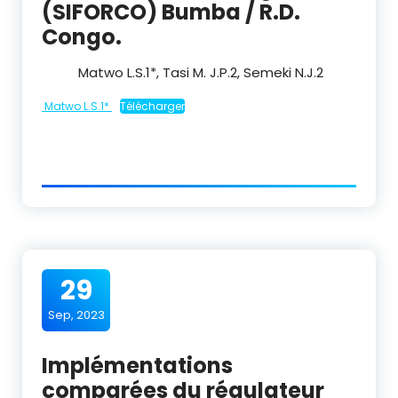
(SIFORCO) Bumba / R.D.
Congo.
Matwo L.S.
1
*, Tasi M. J.P.
2
, Semeki N.J.
2
Matwo L.S.1*
Télécharger
29
Sep, 2023
Implémentations
comparées du régulateur