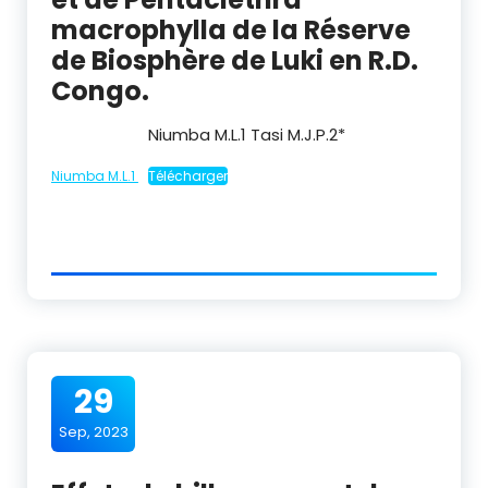
macrophylla de la Réserve
de Biosphère de Luki en R.D.
Congo.
Niumba M.L.
1
Tasi M.J.P.
2
*
Niumba M.L.1
Télécharger
29
Sep, 2023