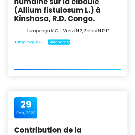
humaine sur la ciboule
(Allium fistulosum L.) à
Kinshasa, R.D. Congo.
Lumpungu K.C.
1
, Vunzi N.
2
, Falasi N R.
1
*
Lumpungu K.C.1
Télécharger
29
Sep, 2023
Contribution de la