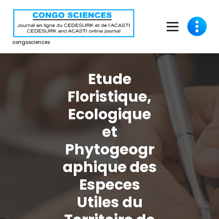
Aller
au
contenu
congosciences
Etude
Floristique,
Ecologique
et
Phytogeogr
aphique des
Especes
Utiles du