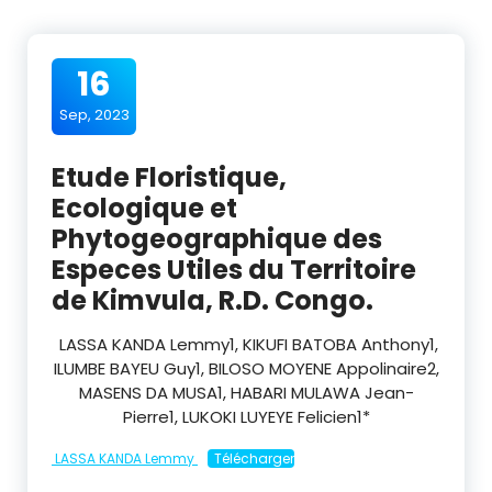
16
Sep, 2023
Etude Floristique,
Ecologique et
Phytogeographique des
Especes Utiles du Territoire
de Kimvula, R.D. Congo.
LASSA KANDA Lemmy
1
, KIKUFI BATOBA Anthony
1
,
ILUMBE BAYEU Guy
1
, BILOSO MOYENE Appolinaire
2
,
MASENS DA MUSA
1
, HABARI MULAWA Jean-
Pierre
1
, LUKOKI LUYEYE Felicien
1
*
LASSA KANDA Lemmy
Télécharger