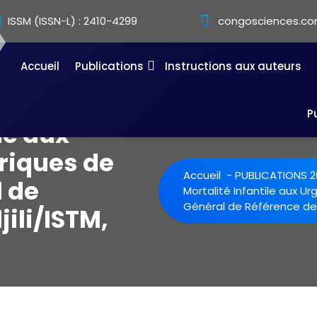
ISSM (ISSN-L) : 2410-4299
congosciences.co
Accueil
Publications
Instructions aux auteurs
P
le aux
riques de
Accueil
-
PUBLICATIONS 2
l de
Mortalité Infantile aux Ur
Général de Référence de N
ili/ISTM,