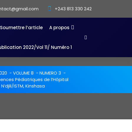
ntact@gmail.com
+243 813 330 242
Soumettre l’article
A propos
ublication 2022/Vol 11/ Numéro 1
020
-
VOLUME 8
-
NUMERO 3
-
gences Pédiatriques de l’Hôpital
’djili/ISTM, Kinshasa