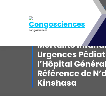
Aller
au
contenu
congosciences
Mortalité Infanti
Urgences Pédiat
l’Hôpital Généra
Référence de N’dj
Kinshasa