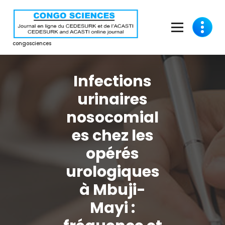
Aller
au
contenu
congosciences
Infections
urinaires
nosocomial
es chez les
opérés
urologiques
à Mbuji-
Mayi :