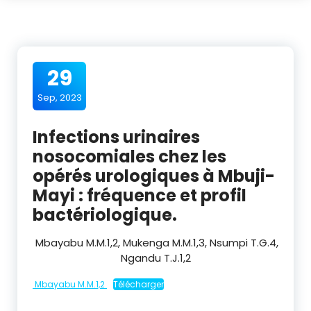
29
Sep, 2023
Infections urinaires
nosocomiales chez les
opérés urologiques à Mbuji-
Mayi : fréquence et profil
bactériologique.
Mbayabu M.M.
1,2
, Mukenga M.M.
1,3
, Nsumpi T.G.
4
,
Ngandu T.J.
1,2
Mbayabu M.M.1,2
Télécharger