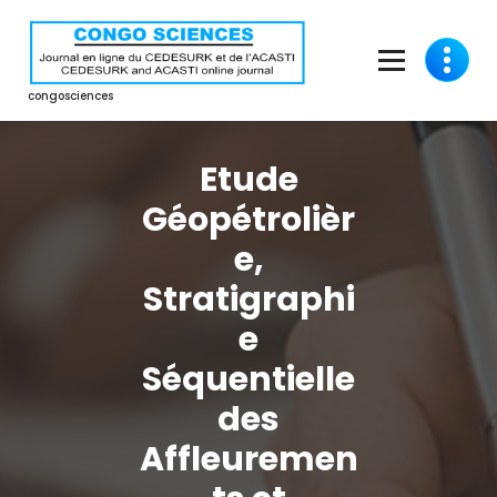
Aller
au
contenu
congosciences
Etude
Géopétrolièr
e,
Stratigraphi
e
Séquentielle
des
Affleuremen