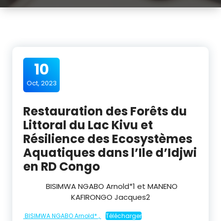
10
Oct, 2023
Restauration des Forêts du
Littoral du Lac Kivu et
Résilience des Ecosystèmes
Aquatiques dans l’Ile d’Idjwi
en RD Congo
BISIMWA NGABO Arnold*
1
et MANENO
KAFIRONGO Jacques
2
BISIMWA NGABO Arnold* ,
Télécharger