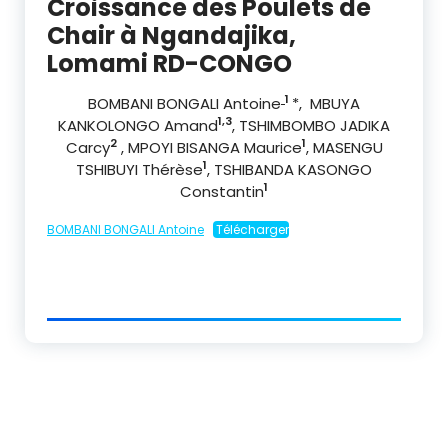
Croissance des Poulets de
Chair à Ngandajika,
Lomami RD-CONGO
1
BOMBANI BONGALI Antoine
*, MBUYA
1,3
KANKOLONGO Amand
, TSHIMBOMBO JADIKA
2
1
Carcy
, MPOYI BISANGA Maurice
, MASENGU
1
TSHIBUYI Thérèse
, TSHIBANDA KASONGO
1
Constantin
BOMBANI BONGALI Antoine
Télécharger