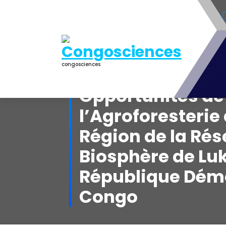
Aller
au
contenu
congosciences
Opportunités de
l’Agroforesterie
Région de la Rés
Biosphère de Luk
République Dém
Congo