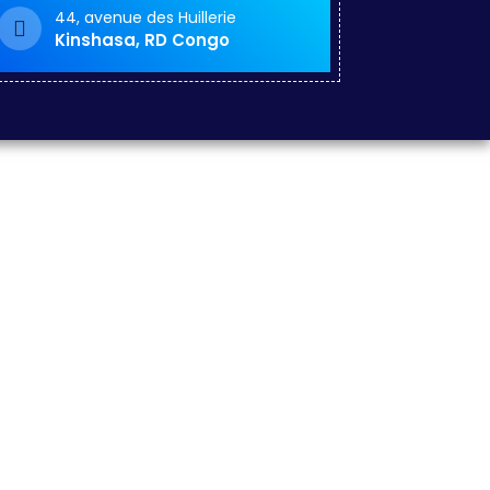
44, avenue des Huillerie
Kinshasa, RD Congo