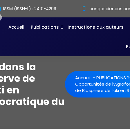
ISSM (ISSN-L) : 2410-4299
congosciences.co
Accueil
Publications
Instructions aux auteurs
P
 dans la
erve de
Accueil
-
PUBLICATIONS 2
Opportunités de l’Agrofor
i en
de Biosphère de Luki en
ocratique du