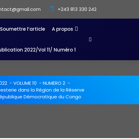
ntact@gmail.com
+243 813 330 242
Soumettre l’article
A propos
ublication 2022/Vol 11/ Numéro 1
022
-
VOLUME 10
-
NUMERO 2
-
esterie dans la Région de la Réserve
 République Démocratique du Congo