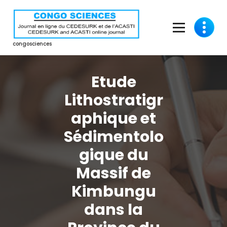
Aller
au
contenu
congosciences
Etude
Lithostratigr
aphique et
Sédimentolo
gique du
Massif de
Kimbungu
dans la