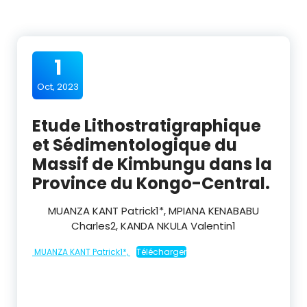
1
Oct, 2023
Etude Lithostratigraphique
et Sédimentologique du
Massif de Kimbungu dans la
Province du Kongo-Central.
MUANZA KANT Patrick
1*
, MPIANA KENABABU
Charles
2
, KANDA NKULA Valentin
1
MUANZA KANT Patrick1*,
Télécharger